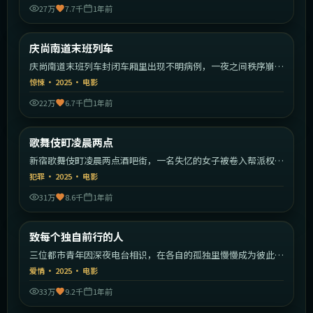
27万
7.7千
1年前
2:11:55
韩国
庆尚南道末班列车
最新
庆尚南道末班列车封闭车厢里出现不明病例，一夜之间秩序崩
塌。
惊悚
·
2025
·
电影
22万
6.7千
1年前
2:26:59
日本
歌舞伎町凌晨两点
最新
新宿歌舞伎町凌晨两点酒吧街，一名失忆的女子被卷入帮派权力
斗争。
犯罪
·
2025
·
电影
31万
8.6千
1年前
2:20:23
中国大陆
致每个独自前行的人
最新
三位都市青年因深夜电台相识，在各自的孤独里慢慢成为彼此的
灯塔。
爱情
·
2025
·
电影
33万
9.2千
1年前
1:36:22