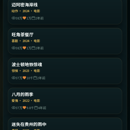
美国
迈阿密海岸线
精选
动作
·
2024
·
电影
38万
1万
2年前
1:54:22
中国香港
旺角茶餐厅
精选
喜剧
·
2024
·
电影
38万
1万
2年前
2:01:11
美国
波士顿地铁惊魂
精选
惊悚
·
2023
·
电影
37万
10千
2年前
1:48:47
中国大陆
八月的雨季
精选
爱情
·
2022
·
电影
37万
9.8千
4年前
1:37:26
中国大陆
迷失在贵州的雨中
精选