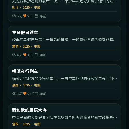
九龙城寨拆迁前的最后一夜，三个少年决定守护属于他们的江
湖。
动作
·
2025
·
电影
17万
5.6千
1年前
1:43:09
意大利
罗马假日续章
最新
经典罗马假日故事六十年后的延续，一段意外重逢的浪漫旅程。
爱情
·
2025
·
电影
32万
8.9千
1年前
2:10:19
日本
横滨夜行列车
最新
横滨开往北方的夜行列车上，一节空车厢里的乘客接二连三消
失。
悬疑
·
2025
·
电影
16万
5.4千
1年前
2:02:49
中国大陆
我和我的星辰大海
最新
中国民间航天爱好者团队在戈壁滩自制火箭追梦的真实改编故
事。
冒险
·
2025
·
电影