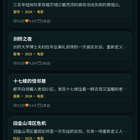
三名年轻探险家穿越苏格兰最荒凉的高地寻找失踪的曾祖父。
冒险
·
2024
·
电影
36万
9.8千
1年前
1:50:11
英国
剑桥之夜
热门
剑桥大学博士夫妇在毕业典礼前夜的一次诚实长谈，重新定义婚
姻。
爱情
·
2023
·
电影
36万
9.8千
3年前
2:20:29
中国大陆
十七楼的怪邻居
热门
都市白领搬入老旧小区，发现十七楼住着一群古怪又温暖的老北
漂邻居。
喜剧
·
2024
·
电影
35万
9.6千
2年前
1:58:39
美国
旧金山湾区危机
热门
旧金山湾区基因实验室一次失控的实验，引发一场重新定义人类
的危机。
科幻
·
2025
·
电影