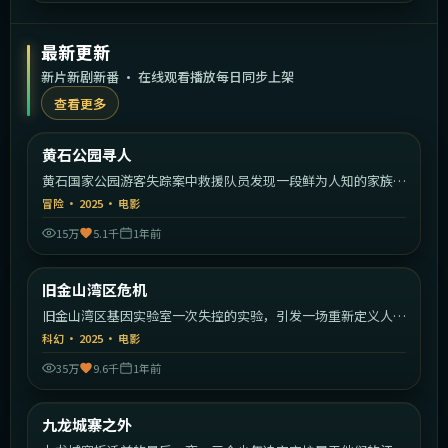
最新更新
新片新剧新番 · 在线观看播放每日同步上架
查看更多
1:58:30
美国
黄石公园寻人
最新
黄石国家公园游客失踪案中救援队员发现一段鲜为人知的家族秘
密。
冒险
·
2025
·
电影
15万
5.1千
1年前
1:58:39
美国
旧金山湾区危机
最新
旧金山湾区基因实验室一次失控的实验，引发一场重新定义人类
的危机。
科幻
·
2025
·
电影
35万
9.6千
1年前
1:49:26
中国香港
九龙城寨之外
最新