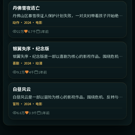
美国
丹佛雪夜逃亡
最新
丹佛山区暴雪夜证人保护计划失败，一对夫妇带着孩子开始绝命
逃亡。
动作
·
2024
·
电影
22万
6.7千
1年前
2:46:29
韩国
银翼失序·纪念版
最新
银翼失序·纪念版是一部以喜剧为核心的影视作品，围绕危机、
反转与人物成长展开，整体节奏紧凑，值得推荐观看。
喜剧
·
2024
·
动漫
9.2万
4千
1年前
2:06:10
日本
白昼风云
最新
白昼风云是一部以冒险为核心的影视作品，围绕危机、反转与人
物成长展开，整体节奏紧凑，值得推荐观看。
冒险
·
2024
·
电影
6.6万
3.9千
1年前