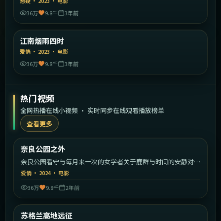
悬疑
·
2023
·
电影
36万
9.8千
3年前
2:00:23
中国大陆
江南烟雨四时
精选
爱情
·
2023
·
电影
36万
9.8千
3年前
热门视频
全网热播在线小视频 · 实时同步在线观看播放榜单
查看更多
1:50:16
日本
奈良公园之外
热门
奈良公园看守与每月来一次的女学者关于鹿群与时间的安静对
话。
爱情
·
2024
·
电影
36万
9.8千
2年前
1:36:35
英国
苏格兰高地远征
热门