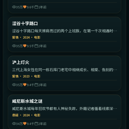
35万
9.6千
1年前
1:42:34
日本
涩谷十字路口
热门
涩谷十字路口每天擦肩而过的两个上班族，在第一千次相遇时终
于停下。
爱情
·
2024
·
电影
35万
9.5千
2年前
1:39:36
中国大陆
沪上灯火
热门
三代上海女性在同一栋石库门老宅中相继成长、相爱、告别的年
代故事。
爱情
·
2023
·
电影
35万
9.4千
2年前
2:02:16
意大利
威尼斯水城之谜
热门
威尼斯水城每年狂欢节都有人神秘失踪，外籍记者循着线索深入
运河。
悬疑
·
2024
·
电影
34万
9.4千
2年前