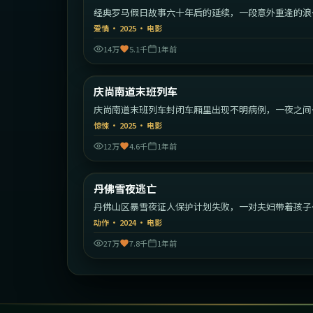
经典罗马假日故事六十年后的延续，一段意外重逢的浪
旅程。
爱情
·
2025
·
电影
14万
5.1千
1年前
2:12:
庆尚南道末班列车
最新
庆尚南道末班列车封闭车厢里出现不明病例，一夜之间
序崩塌。
惊悚
·
2025
·
电影
12万
4.6千
1年前
2:25:
丹佛雪夜逃亡
最新
丹佛山区暴雪夜证人保护计划失败，一对夫妇带着孩子
始绝命逃亡。
动作
·
2024
·
电影
27万
7.8千
1年前