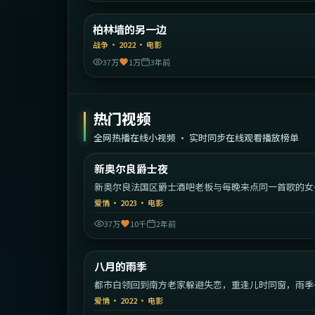
德
柏林墙的另一边
精选
战争
·
2022
·
电影
37万
1万
3年前
热门视频
全网热播在线小视频 · 实时同步在线观看播放榜单
2:01:
新奥尔良爵士夜
热门
新奥尔良法国区爵士酒吧老板与每晚来点同一首歌的女
手。
爱情
·
2023
·
电影
37万
10千
2年前
2:13:
中国
八月的雨季
热门
都市白领回到南方老家躲避失恋，重逢儿时同窗，雨季
慢慢治愈彼此。
爱情
·
2022
·
电影