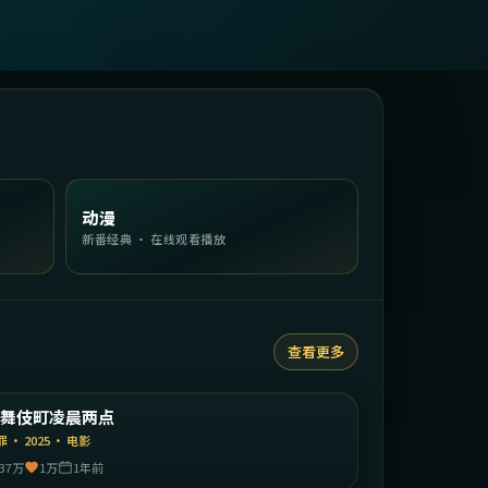
动漫
新番经典 · 在线观看播放
查看更多
2:29:59
日本
歌舞伎町凌晨两点
精选
罪
·
2025
·
电影
37万
1万
1年前
1:35:16