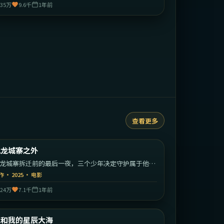
35万
9.6千
1年前
查看更多
2:20:26
中国香港
九龙城寨之外
最新
龙城寨拆迁前的最后一夜，三个少年决定守护属于他们
江湖。
作
·
2025
·
电影
24万
7.1千
1年前
1:47:49
中国大陆
我和我的星辰大海
最新