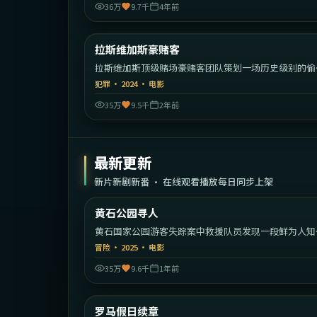
36万
9.7千
4年前
2:23:
拉斯维加斯豪赌客
热门
拉斯维加斯顶级赌场豪赌客团队策划一场历史级别的偷
窃。
犯罪
·
2024
·
电影
35万
9.5千
2年前
最新更新
新片新剧新番 · 在线观看播放每日同步上架
1:55:
黄石公园寻人
最新
黄石国家公园游客失踪案中救援队员发现一段鲜为人知
家族秘密。
冒险
·
2025
·
电影
35万
9.6千
1年前
1:58:
意
罗马假日续章
最新