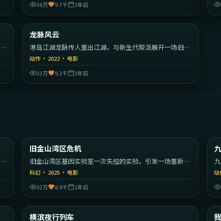
36万
9.7千
3年前
50
2:01:33
美国
中国香港
龙脉风云
热门
港岛江湖龙脉传人重出江湖，与新生代帮派展开一场旧式
较量。
动作
·
2022
·
电影
33万
9.2千
3年前
30
2:01:39
美国
美国
旧金山湾区危机
最新
的
旧金山湾区基因实验室一次失控的实验，引发一场重新定
九
义人类的危机。
的
科幻
·
2025
·
电影
动
32万
8.9千
1年前
09
2:10:19
大利
日本
横滨夜行列车
最新