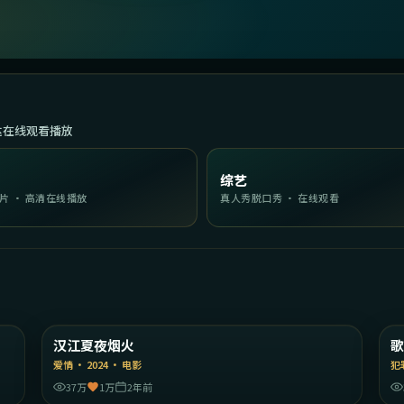
达在线观看播放
综艺
片 · 高清在线播放
真人秀脱口秀 · 在线观看
01
2:10:03
陆
韩国
汉江夏夜烟火
精选
爱情
·
2024
·
电影
犯
37万
1万
2年前
51
1:46:34