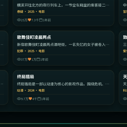
漫
横滨开往北方的夜行列车上，一节空车厢里的乘客接二连
中
三消失。
编
悬疑
·
2025
·
电影
冒
25万
7.3千
1年前
55
2:29:59
韩国
日本
歌舞伎町凌晨两点
最新
秩
新宿歌舞伎町凌晨两点酒吧街，一名失忆的女子被卷入帮
三
派权力斗争。
彼
犯罪
·
2025
·
电影
爱
37万
1万
1年前
22
1:45:36
美国
日本
终局猎局
最新
开
终局猎局是一部以动漫为核心的影视作品，围绕危机、反
天
转与人物成长展开，整体节奏紧凑，值得推荐观看。
危
动漫
·
2024
·
电影
科
看
9.7万
4千
1年前