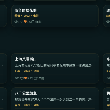
国
日本
仙台的樱花季
精选
爱情
·
2022
·
电影
动
37万
1万
4年前
30
1:48:35
美国
中国大陆
上海八号街口
热门
歌
上海老租界八号街口的报刊亭老板暗中追查一桩跨国走私
东
案。
前
犯罪
·
2024
·
电影
犯
37万
9.9千
1年前
47
2:28:57
大陆
中国大陆
八千公里加急
热门
里
邮政员开车穿越大半个中国送一封迟到二十年的信，途中
黄
遇见各色旅人。
家
冒险
·
2023
·
电影
冒