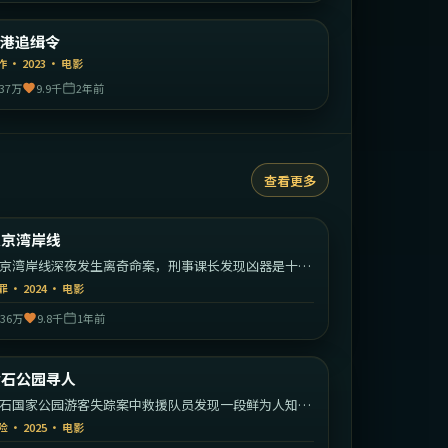
中国香港
维港追缉令
精选
作
·
2023
·
电影
37万
9.9千
2年前
查看更多
1:47:17
日本
东京湾岸线
热门
京湾岸线深夜发生离奇命案，刑事课长发现凶器是十年
一桩旧案。
罪
·
2024
·
电影
36万
9.8千
1年前
1:55:30
美国
黄石公园寻人
热门
石国家公园游客失踪案中救援队员发现一段鲜为人知的
族秘密。
险
·
2025
·
电影