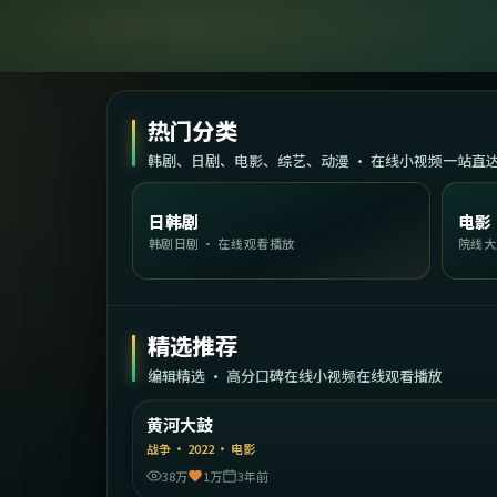
热门分类
韩剧、日剧、电影、综艺、动漫 · 在线小视频一站直
日韩剧
电影
韩剧日剧 · 在线观看播放
院线大
精选推荐
编辑精选 · 高分口碑在线小视频在线观看播放
1:45:
中国大
黄河大鼓
精选
战争
·
2022
·
电影
38万
1万
3年前
2:11: