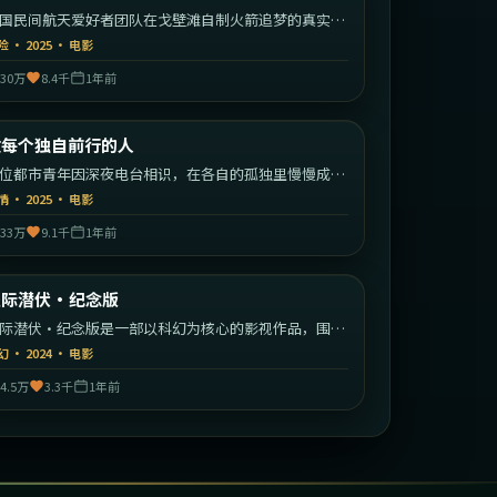
国民间航天爱好者团队在戈壁滩自制火箭追梦的真实改
故事。
险
·
2025
·
电影
30万
8.4千
1年前
2:20:23
中国大陆
致每个独自前行的人
最新
位都市青年因深夜电台相识，在各自的孤独里慢慢成为
此的灯塔。
情
·
2025
·
电影
33万
9.1千
1年前
2:35:29
中国大陆
天际潜伏·纪念版
最新
际潜伏·纪念版是一部以科幻为核心的影视作品，围绕
机、反转与人物成长展开，整体节奏紧凑，值得推荐观
幻
·
2024
·
电影
。
4.5万
3.3千
1年前