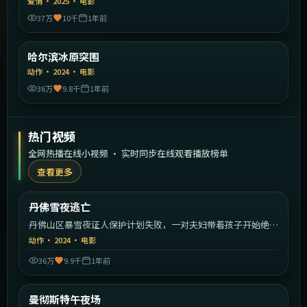
爱情
·
2025
·
电影
37万
10千
1年前
2:04:39
中国大陆
哈尔滨冰原突围
精选
动作
·
2024
·
电影
36万
9.8千
1年前
热门视频
全网热播在线小视频 · 实时同步在线观看播放榜单
查看更多
2:02:22
美国
丹佛雪夜逃亡
热门
丹佛山区暴雪夜证人保护计划失败，一对夫妇带着孩子开始绝命
逃亡。
动作
·
2024
·
电影
36万
9.9千
1年前
2:23:23
英国
曼彻斯特午夜场
热门