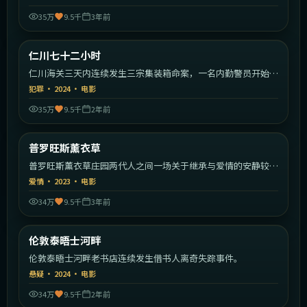
35万
9.5千
3年前
2:25:21
韩国
仁川七十二小时
热门
仁川海关三天内连续发生三宗集装箱命案，一名内勤警员开始反
向追查。
犯罪
·
2024
·
电影
35万
9.5千
2年前
2:08:31
法国
普罗旺斯薰衣草
热门
普罗旺斯薰衣草庄园两代人之间一场关于继承与爱情的安静较
量。
爱情
·
2023
·
电影
34万
9.5千
3年前
1:45:35
英国
伦敦泰晤士河畔
热门
伦敦泰晤士河畔老书店连续发生借书人离奇失踪事件。
悬疑
·
2024
·
电影
34万
9.5千
2年前