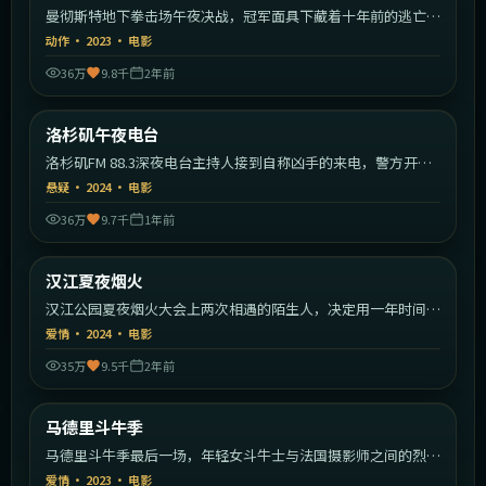
曼彻斯特地下拳击场午夜决战，冠军面具下藏着十年前的逃亡
者。
动作
·
2023
·
电影
36万
9.8千
2年前
1:40:26
美国
洛杉矶午夜电台
热门
洛杉矶FM 88.3深夜电台主持人接到自称凶手的来电，警方开始
反向追查。
悬疑
·
2024
·
电影
36万
9.7千
1年前
2:20:03
韩国
汉江夏夜烟火
热门
汉江公园夏夜烟火大会上两次相遇的陌生人，决定用一年时间彼
此追寻。
爱情
·
2024
·
电影
35万
9.5千
2年前
1:52:40
西班牙
马德里斗牛季
热门
马德里斗牛季最后一场，年轻女斗牛士与法国摄影师之间的烈日
恋曲。
爱情
·
2023
·
电影