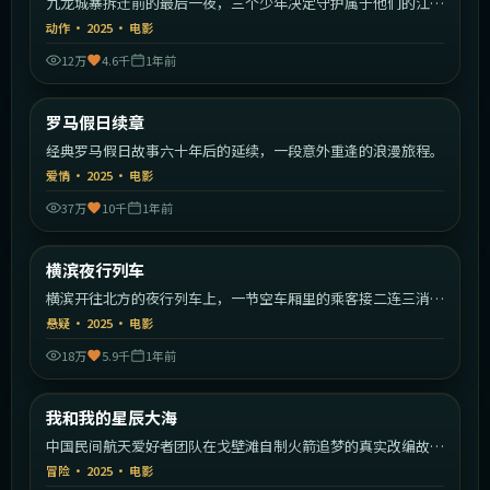
九龙城寨拆迁前的最后一夜，三个少年决定守护属于他们的江
湖。
动作
·
2025
·
电影
12万
4.6千
1年前
1:31:09
意大利
罗马假日续章
最新
经典罗马假日故事六十年后的延续，一段意外重逢的浪漫旅程。
爱情
·
2025
·
电影
37万
10千
1年前
2:09:19
日本
横滨夜行列车
最新
横滨开往北方的夜行列车上，一节空车厢里的乘客接二连三消
失。
悬疑
·
2025
·
电影
18万
5.9千
1年前
2:22:49
中国大陆
我和我的星辰大海
最新
中国民间航天爱好者团队在戈壁滩自制火箭追梦的真实改编故
事。
冒险
·
2025
·
电影