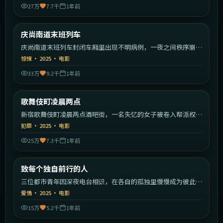
27万
7.7千
1年前
2:02:55
韩国
庆尚南道末班列车
最新
庆尚南道末班列车封闭车厢里出现不明病例，一夜之间秩序崩
塌。
惊悚
·
2025
·
电影
33万
9.2千
1年前
2:11:59
日本
歌舞伎町凌晨两点
最新
新宿歌舞伎町凌晨两点酒吧街，一名失忆的女子被卷入帮派权力
斗争。
犯罪
·
2025
·
电影
25万
7.3千
1年前
1:41:23
中国大陆
致每个独自前行的人
最新
三位都市青年因深夜电台相识，在各自的孤独里慢慢成为彼此的
灯塔。
爱情
·
2025
·
电影
15万
5.2千
1年前
2:02:22