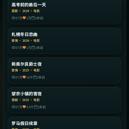
中国大陆
高考前的最后一天
精选
喜剧
·
2024
·
电影
37万
1万
2年前
2:27:15
日本
札幌冬日恋曲
精选
爱情
·
2024
·
电影
37万
1万
1年前
2:12:30
美国
新奥尔良爵士夜
精选
爱情
·
2023
·
电影
37万
10千
2年前
2:04:32
中国大陆
望京小镇的雪夜
精选
悬疑
·
2023
·
电影
37万
9.9千
2年前
1:31:09
意大利
罗马假日续章
精选