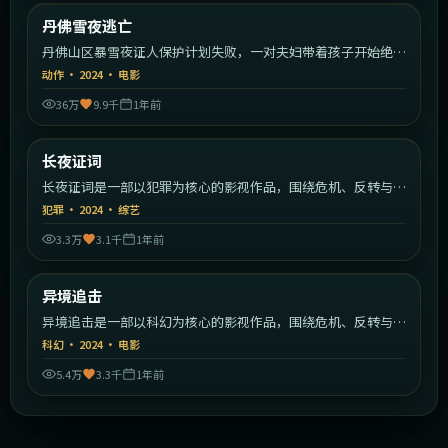
美国
丹佛雪夜逃亡
最新
丹佛山区暴雪夜证人保护计划失败，一对夫妇带着孩子开始绝命
逃亡。
动作
·
2024
·
电影
36万
9.9千
1年前
1:25:13
美国
长夜证词
最新
长夜证词是一部以犯罪为核心的影视作品，围绕危机、反转与人
物成长展开，整体节奏紧凑，值得推荐观看。
犯罪
·
2024
·
综艺
3.3万
3.1千
1年前
1:43:13
英国
异境追击
最新
异境追击是一部以科幻为核心的影视作品，围绕危机、反转与人
物成长展开，整体节奏紧凑，值得推荐观看。
科幻
·
2024
·
电影
5.4万
3.3千
1年前