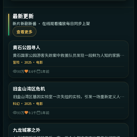
最新更新
新片新剧新番 · 在线观看播放每日同步上架
查看更多
2:17:30
美国
黄石公园寻人
最新
黄石国家公园游客失踪案中救援队员发现一段鲜为人知的家族秘
密。
冒险
·
2025
·
电影
30万
8.6千
1年前
2:12:39
美国
旧金山湾区危机
最新
旧金山湾区基因实验室一次失控的实验，引发一场重新定义人类
的危机。
科幻
·
2025
·
电影
33万
9.1千
1年前
2:15:26
中国香港
九龙城寨之外
最新