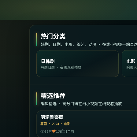
热门分类
韩剧、日剧、电影、综艺、动漫 · 在线小视频一站直
日韩剧
电影
韩剧日剧 · 在线观看播放
院线大
精选推荐
编辑精选 · 高分口碑在线小视频在线观看播放
2:15:
韩
明洞警察局
精选
喜剧
·
2024
·
电影
38万
1万
1年前
1:49: