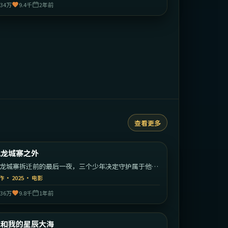
34万
9.4千
2年前
查看更多
1:52:26
中国香港
九龙城寨之外
最新
龙城寨拆迁前的最后一夜，三个少年决定守护属于他们
江湖。
作
·
2025
·
电影
36万
9.8千
1年前
2:01:49
中国大陆
我和我的星辰大海
最新