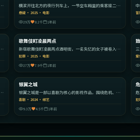
漫
横滨开往北方的夜行列车上，一节空车厢里的乘客接二连
中
三消失。
编
悬疑
·
2025
·
电影
冒
29万
8.2千
1年前
55
2:29:59
韩国
日本
歌舞伎町凌晨两点
最新
秩
新宿歌舞伎町凌晨两点酒吧街，一名失忆的女子被卷入帮
三
派权力斗争。
彼
犯罪
·
2025
·
电影
爱
27万
7.9千
1年前
22
2:09:26
美国
中国香港
银翼之城
最新
开
银翼之城是一部以喜剧为核心的影视作品，围绕危机、反
危
转与人物成长展开，整体节奏紧凑，值得推荐观看。
机
喜剧
·
2024
·
综艺
犯
看
9.3万
4.5千
1年前