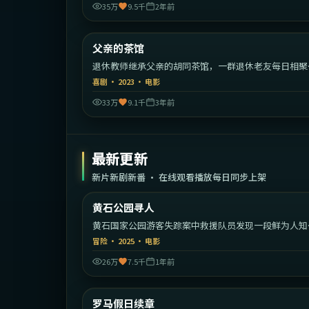
35万
9.5千
2年前
2:01:
中国
父亲的茶馆
热门
退休教师继承父亲的胡同茶馆，一群退休老友每日相聚
来啼笑皆非的故事。
喜剧
·
2023
·
电影
33万
9.1千
3年前
最新更新
新片新剧新番 · 在线观看播放每日同步上架
1:40:
黄石公园寻人
最新
黄石国家公园游客失踪案中救援队员发现一段鲜为人知
家族秘密。
冒险
·
2025
·
电影
26万
7.5千
1年前
2:05:
意
罗马假日续章
最新