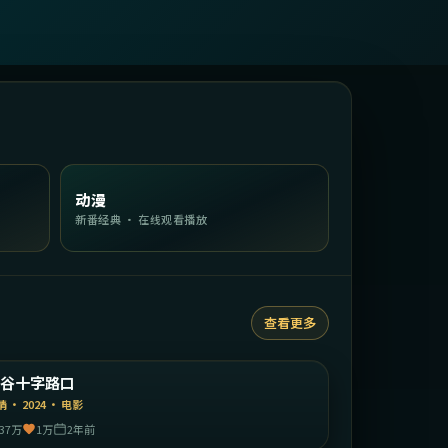
动漫
新番经典 · 在线观看播放
查看更多
1:37:34
日本
涩谷十字路口
精选
情
·
2024
·
电影
37万
1万
2年前
1:46:17