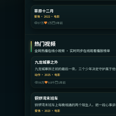
中国大
草原十二月
精选
爱情
·
2022
·
电影
37万
1万
3年前
热门视频
全网热播在线小视频 · 实时同步在线观看播放榜单
1:52:
中国
九龙城寨之外
热门
九龙城寨拆迁前的最后一夜，三个少年决定守护属于他
的江湖。
动作
·
2025
·
电影
36万
9.8千
1年前
2:21:
中国
铜锣湾末班车
热门
铜锣湾末班车上每晚相遇的两个陌生人，把一段心事讲
七年。
爱情
·
2023
·
电影