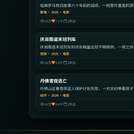
经典罗马假日故事六十年后的延续，一段意外重逢的浪
旅程。
爱情
·
2025
·
电影
24万
7.2千
1年前
1:50:
庆尚南道末班列车
最新
庆尚南道末班列车封闭车厢里出现不明病例，一夜之间
序崩塌。
惊悚
·
2025
·
电影
18万
5.8千
1年前
2:07:
丹佛雪夜逃亡
最新
丹佛山区暴雪夜证人保护计划失败，一对夫妇带着孩子
始绝命逃亡。
动作
·
2024
·
电影
16万
5.4千
1年前