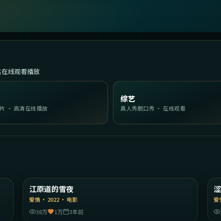
达在线观看播放
综艺
片 · 高清在线播放
真人秀脱口秀 · 在线观看
11
1:46:59
国
韩国
江原道的雪夜
精选
爱情
·
2022
·
电影
爱
38万
1万
3年前
59
1:56:43