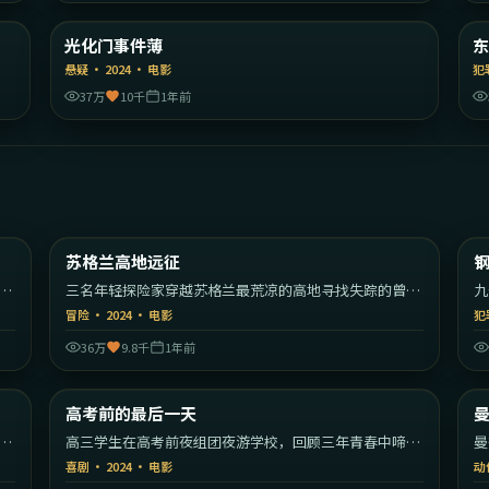
陆
韩国
光化门事件薄
精选
悬疑
·
2024
·
电影
犯
37万
10千
1年前
26
2:14:35
香港
英国
苏格兰高地远征
热门
们
三名年轻探险家穿越苏格兰最荒凉的高地寻找失踪的曾祖
九
父。
座
冒险
·
2024
·
电影
犯
36万
9.8千
1年前
14
1:47:13
香港
中国大陆
高考前的最后一天
热门
了
高三学生在高考前夜组团夜游学校，回顾三年青春中啼笑
曼
皆非的瞬间。
逃
喜剧
·
2024
·
电影
动