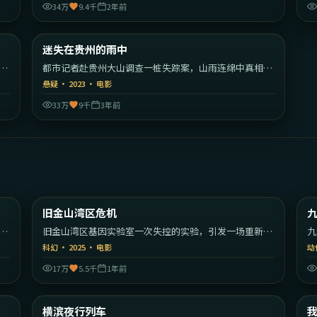
34万
9.4千
2年前
43
2:03:26
大陆
中国大陆
迷失在贵州的雨中
热门
带
都市记者赴贵州大山调查一桩失踪案，山雨连绵中真相与
传说渐渐重合。
悬疑
·
2023
·
电影
33万
9千
3年前
30
2:13:39
美国
美国
旧金山湾区危机
最新
的
旧金山湾区基因实验室一次失控的实验，引发一场重新定
九
义人类的危机。
的
科幻
·
2025
·
电影
动
17万
5.5千
1年前
09
2:15:19
大利
日本
横滨夜行列车
最新