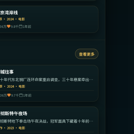
日本
东京湾岸线
精选
罪
·
2024
·
电影
36万
9.8千
1年前
查看更多
1:45:20
中国大陆
钢城往事
热门
十年代东北钢厂连环命案重启调查，三十年悬案牵出整
工业城的秘密。
罪
·
2024
·
电影
36万
9.7千
1年前
2:08:23
英国
曼彻斯特午夜场
热门
彻斯特地下拳击场午夜决战，冠军面具下藏着十年前的
亡者。
作
·
2023
·
电影