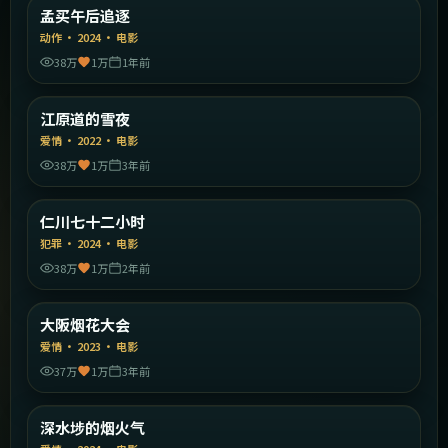
印度
孟买午后追逐
精选
动作
·
2024
·
电影
38万
1万
1年前
2:18:59
韩国
江原道的雪夜
精选
爱情
·
2022
·
电影
38万
1万
3年前
2:01:21
韩国
仁川七十二小时
精选
犯罪
·
2024
·
电影
38万
1万
2年前
1:40:02
日本
大阪烟花大会
精选
爱情
·
2023
·
电影
37万
1万
3年前
1:39:51
中国香港
深水埗的烟火气
精选