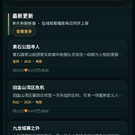
最新更新
新片新剧新番 · 在线观看播放每日同步上架
查看更多
1:59:30
美国
黄石公园寻人
最新
黄石国家公园游客失踪案中救援队员发现一段鲜为人知的家族秘
密。
冒险
·
2025
·
电影
30万
8.5千
1年前
2:21:39
美国
旧金山湾区危机
最新
旧金山湾区基因实验室一次失控的实验，引发一场重新定义人类
的危机。
科幻
·
2025
·
电影
12万
4.6千
1年前
2:24:26
中国香港
九龙城寨之外
最新