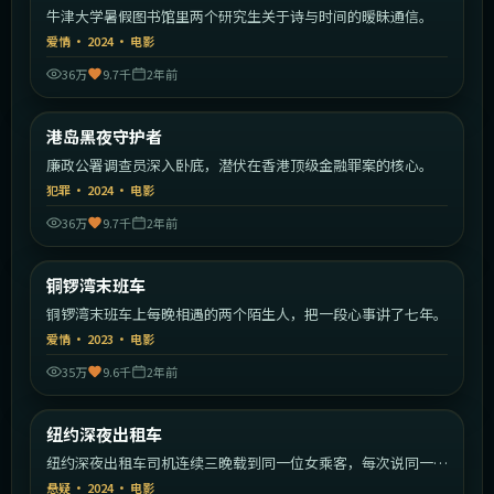
牛津大学暑假图书馆里两个研究生关于诗与时间的暧昧通信。
爱情
·
2024
·
电影
36万
9.7千
2年前
2:09:02
中国香港
港岛黑夜守护者
热门
廉政公署调查员深入卧底，潜伏在香港顶级金融罪案的核心。
犯罪
·
2024
·
电影
36万
9.7千
2年前
2:19:14
中国香港
铜锣湾末班车
热门
铜锣湾末班车上每晚相遇的两个陌生人，把一段心事讲了七年。
爱情
·
2023
·
电影
35万
9.6千
2年前
2:22:02
美国
纽约深夜出租车
热门
纽约深夜出租车司机连续三晚载到同一位女乘客，每次说同一句
话。
悬疑
·
2024
·
电影