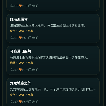
35万
9.7千
2年前
1:52:16
中国香港
维港追缉令
热门
港岛重案组追缉跨境黑帮，海陆空三线合围维多利亚港。
动作
·
2023
·
电影
35万
9.6千
2年前
1:37:56
法国
马赛港旧船坞
热门
马赛港旧船坞的夜班保安发现集装箱里藏着不该存在的人。
悬疑
·
2024
·
电影
35万
9.7千
2年前
2:24:26
中国香港
九龙城寨之外
热门
九龙城寨拆迁前的最后一夜，三个少年决定守护属于他们的江
湖。
动作
·
2025
·
电影
35万
9.6千
1年前