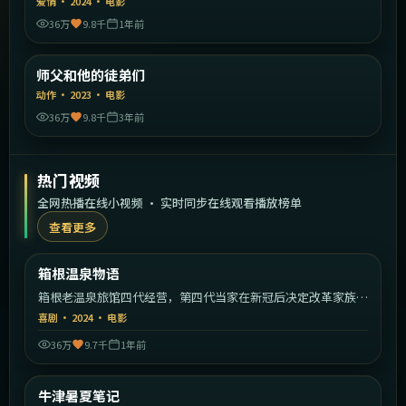
爱情
·
2024
·
电影
36万
9.8千
1年前
1:36:52
中国香港
师父和他的徒弟们
精选
动作
·
2023
·
电影
36万
9.8千
3年前
热门视频
全网热播在线小视频 · 实时同步在线观看播放榜单
查看更多
1:57:02
日本
箱根温泉物语
热门
箱根老温泉旅馆四代经营，第四代当家在新冠后决定改革家族传
统。
喜剧
·
2024
·
电影
36万
9.7千
1年前
1:40:26
英国
牛津暑夏笔记
热门