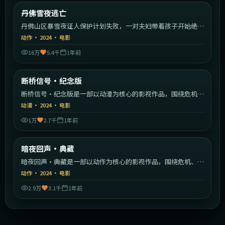
美国
丹佛雪夜逃亡
最新
丹佛山区暴雪夜证人保护计划失败，一对夫妇带着孩子开始绝命
逃亡。
动作
·
2024
·
电影
16万
5.4千
1年前
2:31:15
韩国
断桥信号·纪念版
最新
断桥信号·纪念版是一部以动漫为核心的影视作品，围绕危机、
反转与人物成长展开，整体节奏紧凑，值得推荐观看。
动漫
·
2024
·
电影
1万
2.7千
1年前
2:45:45
韩国
暗夜回声·典藏
最新
暗夜回声·典藏是一部以动作为核心的影视作品，围绕危机、反
转与人物成长展开，整体节奏紧凑，值得推荐观看。
动作
·
2024
·
电影
2.9万
3.1千
1年前