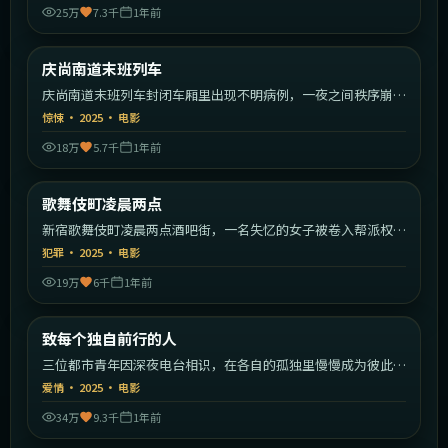
25万
7.3千
1年前
2:06:55
韩国
庆尚南道末班列车
最新
庆尚南道末班列车封闭车厢里出现不明病例，一夜之间秩序崩
塌。
惊悚
·
2025
·
电影
18万
5.7千
1年前
1:55:59
日本
歌舞伎町凌晨两点
最新
新宿歌舞伎町凌晨两点酒吧街，一名失忆的女子被卷入帮派权力
斗争。
犯罪
·
2025
·
电影
19万
6千
1年前
1:51:23
中国大陆
致每个独自前行的人
最新
三位都市青年因深夜电台相识，在各自的孤独里慢慢成为彼此的
灯塔。
爱情
·
2025
·
电影
34万
9.3千
1年前
1:52:22