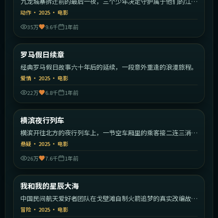
九龙城寨拆迁前的最后一夜，三个少年决定守护属于他们的江
湖。
动作
·
2025
·
电影
35万
9.6千
1年前
1:30:09
意大利
罗马假日续章
最新
经典罗马假日故事六十年后的延续，一段意外重逢的浪漫旅程。
爱情
·
2025
·
电影
22万
6.8千
1年前
1:37:19
日本
横滨夜行列车
最新
横滨开往北方的夜行列车上，一节空车厢里的乘客接二连三消
失。
悬疑
·
2025
·
电影
26万
7.6千
1年前
2:11:49
中国大陆
我和我的星辰大海
最新
中国民间航天爱好者团队在戈壁滩自制火箭追梦的真实改编故
事。
冒险
·
2025
·
电影