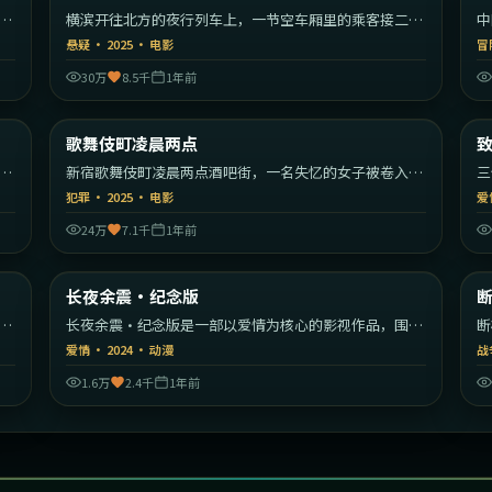
漫
横滨开往北方的夜行列车上，一节空车厢里的乘客接二连
中
三消失。
编
悬疑
·
2025
·
电影
冒
30万
8.5千
1年前
55
2:27:59
韩国
日本
歌舞伎町凌晨两点
最新
秩
新宿歌舞伎町凌晨两点酒吧街，一名失忆的女子被卷入帮
三
派权力斗争。
彼
犯罪
·
2025
·
电影
爱
24万
7.1千
1年前
22
1:50:33
美国
中国香港
长夜余震·纪念版
最新
开
长夜余震·纪念版是一部以爱情为核心的影视作品，围绕
断
危机、反转与人物成长展开，整体节奏紧凑，值得推荐观
转
爱情
·
2024
·
动漫
战
看。
1.6万
2.4千
1年前