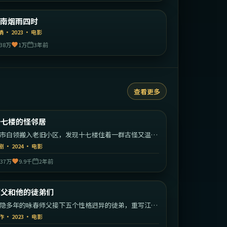
中国大陆
江南烟雨四时
精选
情
·
2023
·
电影
38万
1万
3年前
查看更多
2:19:29
中国大陆
十七楼的怪邻居
热门
市白领搬入老旧小区，发现十七楼住着一群古怪又温暖
老北漂邻居。
剧
·
2024
·
电影
37万
9.9千
2年前
2:14:52
中国香港
师父和他的徒弟们
热门
隐多年的咏春师父接下五个性格迥异的徒弟，重写江湖
矩。
作
·
2023
·
电影