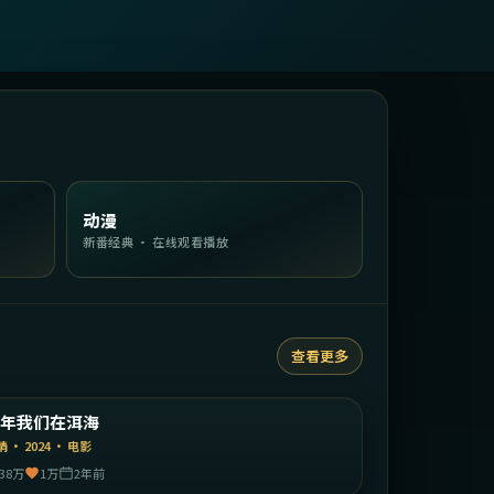
动漫
新番经典 · 在线观看播放
查看更多
2:19:15
中国大陆
那年我们在洱海
精选
情
·
2024
·
电影
38万
1万
2年前
1:48:23