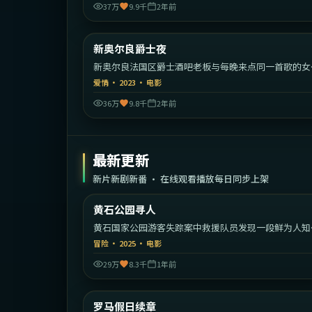
37万
9.9千
2年前
1:55:
新奥尔良爵士夜
热门
新奥尔良法国区爵士酒吧老板与每晚来点同一首歌的女
手。
爱情
·
2023
·
电影
36万
9.8千
2年前
最新更新
新片新剧新番 · 在线观看播放每日同步上架
2:13:
黄石公园寻人
最新
黄石国家公园游客失踪案中救援队员发现一段鲜为人知
家族秘密。
冒险
·
2025
·
电影
29万
8.3千
1年前
2:14:
意
罗马假日续章
最新