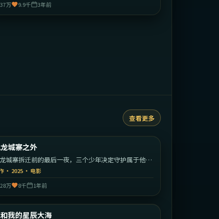
37万
9.9千
3年前
查看更多
1:59:26
中国香港
九龙城寨之外
最新
龙城寨拆迁前的最后一夜，三个少年决定守护属于他们
江湖。
作
·
2025
·
电影
28万
8千
1年前
2:20:49
中国大陆
我和我的星辰大海
最新