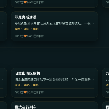
37万
9.9千
3年前
30
2:19:32
美国
美国
菲尼克斯沙漠
热门
歌
菲尼克斯沙漠考古队意外发现古印第安城邦遗址，一夜之
间被陌生武装包围。
冒险
·
2023
·
电影
35万
9.6千
3年前
30
2:19:39
美国
美国
旧金山湾区危机
最新
的
旧金山湾区基因实验室一次失控的实验，引发一场重新定
九
义人类的危机。
的
科幻
·
2025
·
电影
动
15万
5.2千
1年前
09
1:41:19
大利
日本
横滨夜行列车
最新