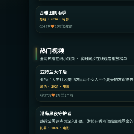
美
西雅图阴雨季
精选
悬疑
·
2024
·
电影
38万
1万
2年前
热门视频
全网热播在线小视频 · 实时同步在线观看播放榜单
2:22:
亚特兰大午后
热门
亚特兰大老社区美甲店里两个女人三个夏天的友谊与告
别。
爱情
·
2024
·
电影
37万
1万
2年前
2:17:
中国
港岛黑夜守护者
热门
廉政公署调查员深入卧底，潜伏在香港顶级金融罪案的
心。
犯罪
·
2024
·
电影