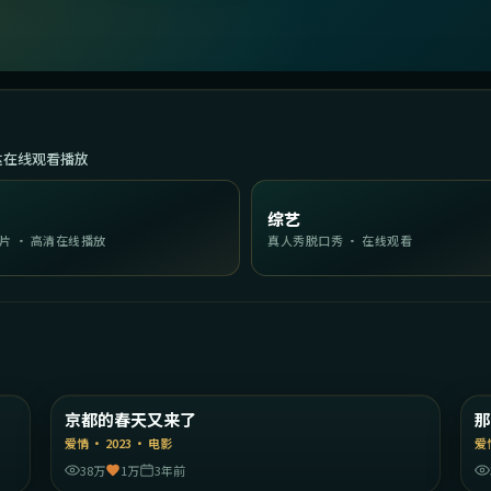
达在线观看播放
综艺
片 · 高清在线播放
真人秀脱口秀 · 在线观看
11
1:46:43
国
日本
京都的春天又来了
精选
爱情
·
2023
·
电影
爱
38万
1万
3年前
45
2:03:35