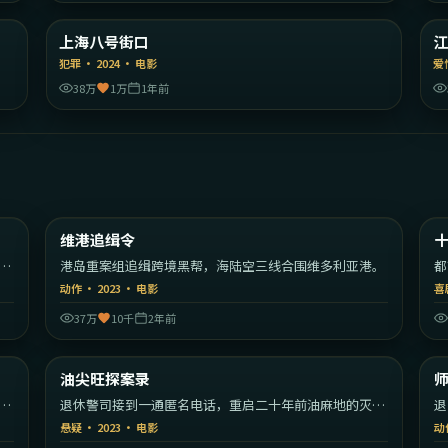
国
中国大陆
上海八号街口
精选
犯罪
·
2024
·
电影
爱
38万
1万
1年前
52
2:19:16
美国
中国香港
维港追缉令
热门
港岛重案组追缉跨境黑帮，海陆空三线合围维多利亚港。
都
的
动作
·
2023
·
电影
喜
37万
10千
2年前
02
2:27:17
香港
中国香港
油尖旺探案录
热门
核
退休警司接到一通匿名电话，重启二十年前油麻地的灭门
退
旧案。
规
悬疑
·
2023
·
电影
动