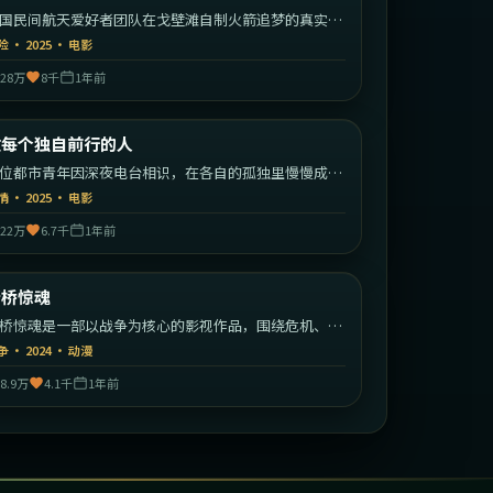
国民间航天爱好者团队在戈壁滩自制火箭追梦的真实改
故事。
险
·
2025
·
电影
28万
8千
1年前
2:09:23
中国大陆
致每个独自前行的人
最新
位都市青年因深夜电台相识，在各自的孤独里慢慢成为
此的灯塔。
情
·
2025
·
电影
22万
6.7千
1年前
2:45:00
日本
断桥惊魂
最新
桥惊魂是一部以战争为核心的影视作品，围绕危机、反
与人物成长展开，整体节奏紧凑，值得推荐观看。
争
·
2024
·
动漫
8.9万
4.1千
1年前