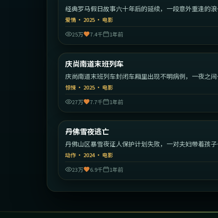
经典罗马假日故事六十年后的延续，一段意外重逢的浪
旅程。
爱情
·
2025
·
电影
25万
7.4千
1年前
2:09:
庆尚南道末班列车
最新
庆尚南道末班列车封闭车厢里出现不明病例，一夜之间
序崩塌。
惊悚
·
2025
·
电影
27万
7.7千
1年前
2:10:
丹佛雪夜逃亡
最新
丹佛山区暴雪夜证人保护计划失败，一对夫妇带着孩子
始绝命逃亡。
动作
·
2024
·
电影
23万
6.9千
1年前