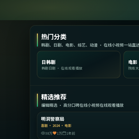
热门分类
韩剧、日剧、电影、综艺、动漫 · 在线小视频一站直
日韩剧
电影
韩剧日剧 · 在线观看播放
院线大
精选推荐
编辑精选 · 高分口碑在线小视频在线观看播放
1:55:
韩
明洞警察局
精选
喜剧
·
2024
·
电影
38万
1万
1年前
1:53: