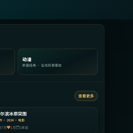
动漫
新番经典 · 在线观看播放
查看更多
1:37:39
中国大陆
哈尔滨冰原突围
精选
作
·
2024
·
电影
37万
1万
1年前
2:00:20