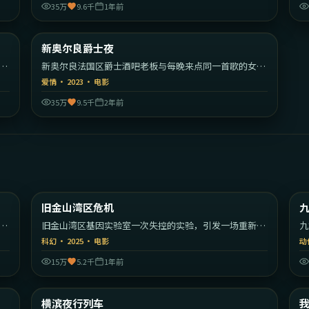
35万
9.6千
1年前
01
2:20:30
大陆
美国
新奥尔良爵士夜
热门
里
新奥尔良法国区爵士酒吧老板与每晚来点同一首歌的女歌
手。
爱情
·
2023
·
电影
35万
9.5千
2年前
30
1:57:39
美国
美国
旧金山湾区危机
最新
的
旧金山湾区基因实验室一次失控的实验，引发一场重新定
九
义人类的危机。
的
科幻
·
2025
·
电影
动
15万
5.2千
1年前
09
2:19:19
大利
日本
横滨夜行列车
最新