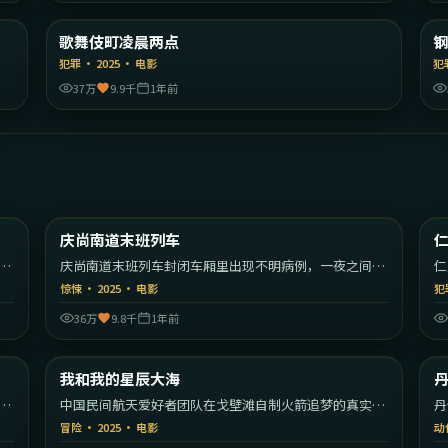
国
日本
歌舞伎町凌晨两点
精选
犯罪
·
2025
·
电影
犯
37万
9.9千
1年前
11
2:17:55
美国
韩国
庆尚南道末班列车
热门
一
庆尚南道末班列车封闭车厢里出现不明病例，一夜之间秩
仁
序崩塌。
开
惊悚
·
2025
·
电影
犯
36万
9.8千
1年前
16
2:18:49
日本
中国大陆
我和我的星辰大海
热门
往
中国民间航天爱好者团队在戈壁滩自制火箭追梦的真实改
丹
编故事。
始
冒险
·
2025
·
电影
动