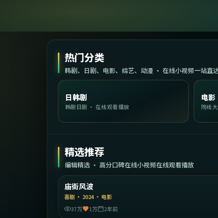
热门分类
韩剧、日剧、电影、综艺、动漫 · 在线小视频一站直
日韩剧
电影
韩剧日剧 · 在线观看播放
院线大
精选推荐
编辑精选 · 高分口碑在线小视频在线观看播放
1:57:
中国香
庙街风波
精选
喜剧
·
2024
·
电影
37万
1万
2年前
2:19: