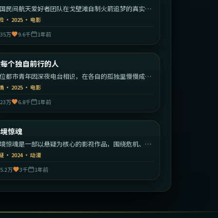
国民间航天爱好者团队在戈壁滩自制火箭追梦的真实改
故事。
险
·
2025
·
电影
35万
9.6千
1年前
2:28:23
中国大陆
致每个独自前行的人
最新
位都市青年因深夜电台相识，在各自的孤独里慢慢成为
此的灯塔。
情
·
2025
·
电影
23万
6.8千
1年前
1:55:44
美国
异境惊魂
最新
境惊魂是一部以悬疑为核心的影视作品，围绕危机、反
与人物成长展开，整体节奏紧凑，值得推荐观看。
疑
·
2024
·
动漫
5.2万
3千
1年前