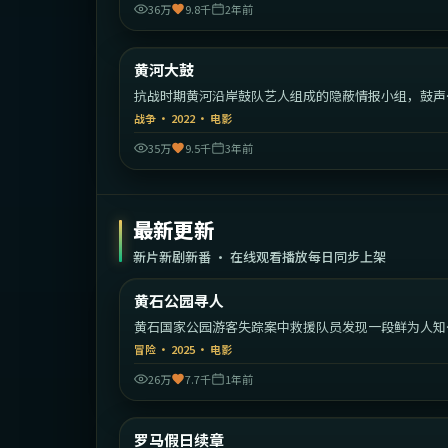
36万
9.8千
2年前
1:40:
中国
黄河大鼓
热门
抗战时期黄河沿岸鼓队艺人组成的隐蔽情报小组，鼓声
藏着一支军队的密码。
战争
·
2022
·
电影
35万
9.5千
3年前
最新更新
新片新剧新番 · 在线观看播放每日同步上架
2:20:
黄石公园寻人
最新
黄石国家公园游客失踪案中救援队员发现一段鲜为人知
家族秘密。
冒险
·
2025
·
电影
26万
7.7千
1年前
1:38:
意
罗马假日续章
最新