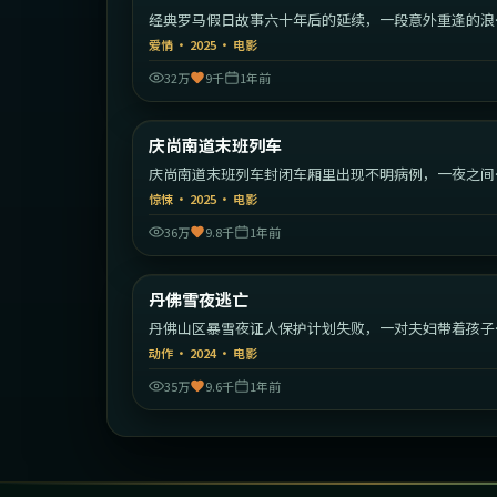
经典罗马假日故事六十年后的延续，一段意外重逢的浪
旅程。
爱情
·
2025
·
电影
32万
9千
1年前
2:17:
庆尚南道末班列车
最新
庆尚南道末班列车封闭车厢里出现不明病例，一夜之间
序崩塌。
惊悚
·
2025
·
电影
36万
9.8千
1年前
1:38:
丹佛雪夜逃亡
最新
丹佛山区暴雪夜证人保护计划失败，一对夫妇带着孩子
始绝命逃亡。
动作
·
2024
·
电影
35万
9.6千
1年前