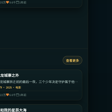
35万
9.6千
1年前
查看更多
2:14:26
中国香港
九龙城寨之外
最新
龙城寨拆迁前的最后一夜，三个少年决定守护属于他们
江湖。
作
·
2025
·
电影
22万
6.6千
1年前
2:18:49
中国大陆
我和我的星辰大海
最新