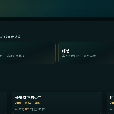
达在线观看播放
综艺
片 · 高清在线播放
真人秀脱口秀 · 在线观看
04
2:05:14
港
中国大陆
长安城下的少年
精选
动作
·
2024
·
电影
动
37万
10千
2年前
11
2:31:59