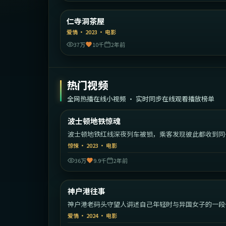
韩
仁寺洞茶屋
精选
爱情
·
2023
·
电影
37万
10千
2年前
热门视频
全网热播在线小视频 · 实时同步在线观看播放榜单
1:43:
波士顿地铁惊魂
热门
波士顿地铁红线深夜列车被锁，乘客发现彼此都收到同
封匿名信。
惊悚
·
2023
·
电影
36万
9.9千
2年前
1:56:
神户港往事
热门
神户港老码头守望人讲述自己年轻时与异国女子的一段
事。
爱情
·
2024
·
电影