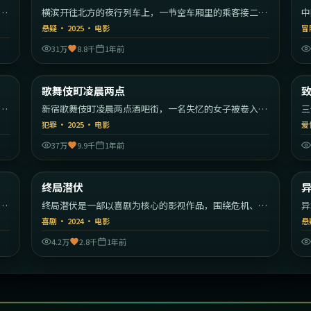
漫
横滨开往北方的夜行列车上，一节空车厢里的乘客接二连
中
三消失。
编
悬疑
·
2025
·
电影
冒
31万
8.8千
1年前
55
2:31:59
韩国
日本
歌舞伎町凌晨两点
最新
秩
新宿歌舞伎町凌晨两点酒吧街，一名失忆的女子被卷入帮
三
派权力斗争。
彼
犯罪
·
2025
·
电影
爱
37万
9.9千
1年前
22
2:18:09
美国
中国大陆
终局潜伏
最新
开
终局潜伏是一部以喜剧为核心的影视作品，围绕危机、反
异
转与人物成长展开，整体节奏紧凑，值得推荐观看。
转
喜剧
·
2024
·
电影
悬
4.2万
2.8千
1年前