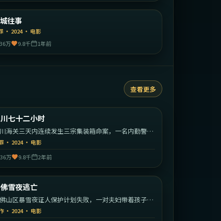
中国大陆
钢城往事
精选
罪
·
2024
·
电影
36万
9.8千
1年前
查看更多
2:28:21
韩国
仁川七十二小时
热门
川海关三天内连续发生三宗集装箱命案，一名内勤警员
始反向追查。
罪
·
2024
·
电影
36万
9.8千
2年前
1:38:22
美国
丹佛雪夜逃亡
热门
佛山区暴雪夜证人保护计划失败，一对夫妇带着孩子开
绝命逃亡。
作
·
2024
·
电影