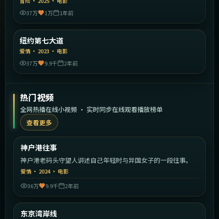
冒险
·
2025
·
电影
37万
1万
1年前
2:13:40
美国
纽约第七大道
精选
爱情
·
2023
·
电影
37万
9.9千
2年前
热门视频
全网热播在线小视频 · 实时同步在线观看播放榜单
查看更多
2:16:16
日本
神户港往事
热门
神户港老码头守望人讲述自己年轻时与异国女子的一段往事。
爱情
·
2024
·
电影
36万
9.9千
2年前
2:18:17
日本
东京湾岸线
热门