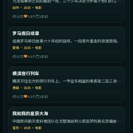
九龙城寨拆迁前的最后一夜，三个少年决定守护属于他们的江
湖。
动作
·
2025
·
电影
18万
5.8千
1年前
2:13:09
意大利
罗马假日续章
最新
经典罗马假日故事六十年后的延续，一段意外重逢的浪漫旅程。
爱情
·
2025
·
电影
35万
9.6千
1年前
1:48:19
日本
横滨夜行列车
最新
横滨开往北方的夜行列车上，一节空车厢里的乘客接二连三消
失。
悬疑
·
2025
·
电影
12万
4.5千
1年前
1:52:49
中国大陆
我和我的星辰大海
最新
中国民间航天爱好者团队在戈壁滩自制火箭追梦的真实改编故
事。
冒险
·
2025
·
电影