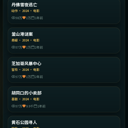
美国
丹佛雪夜逃亡
精选
动作
·
2024
·
电影
38万
1万
1年前
1:44:38
韩国
釜山港谜案
精选
悬疑
·
2024
·
电影
37万
1万
2年前
1:41:18
美国
芝加哥风暴中心
精选
冒险
·
2024
·
电影
37万
1万
2年前
1:51:24
中国大陆
胡同口的小卖部
精选
喜剧
·
2024
·
电影
37万
9.9千
1年前
1:53:30
美国
黄石公园寻人
精选