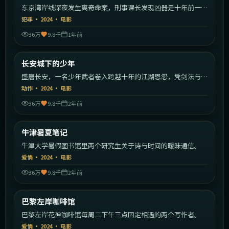
东京湾岸线深夜发生离奇命案，刑事课长发现凶器是十年前一桩
旧案。
犯罪
·
2024
·
电影
36万
9.8千
1年前
1:54:14
中国大陆
长安城下的少年
热门
盛唐长安，一名少年武者卷入跨越十年的江湖恩怨，凭剑法与智
慧揭开尘封往事。
动作
·
2024
·
电影
36万
9.8千
2年前
2:21:26
英国
牛津暑夏笔记
热门
牛津大学暑假图书馆里两个研究生关于诗与时间的暧昧通信。
爱情
·
2024
·
电影
36万
9.8千
2年前
2:11:29
法国
巴黎左岸咖啡馆
热门
巴黎左岸花神咖啡馆每周二下午三点固定相遇的两个写作者。
爱情
·
2024
·
电影