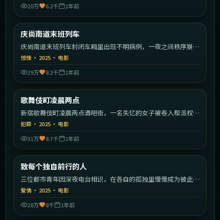
20万
6.2千
1年前
2:09:55
韩国
庆尚南道末班列车
最新
庆尚南道末班列车封闭车厢里出现不明病例，一夜之间秩序崩
塌。
惊悚
·
2025
·
电影
29万
8.2千
1年前
2:01:59
日本
歌舞伎町凌晨两点
最新
新宿歌舞伎町凌晨两点酒吧街，一名失忆的女子被卷入帮派权力
斗争。
犯罪
·
2025
·
电影
31万
8.7千
1年前
2:19:23
中国大陆
致每个独自前行的人
最新
三位都市青年因深夜电台相识，在各自的孤独里慢慢成为彼此的
灯塔。
爱情
·
2025
·
电影
28万
8千
1年前
2:24:22