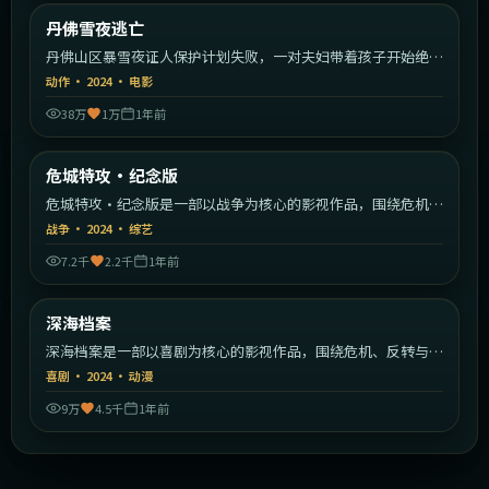
美国
丹佛雪夜逃亡
最新
丹佛山区暴雪夜证人保护计划失败，一对夫妇带着孩子开始绝命
逃亡。
动作
·
2024
·
电影
38万
1万
1年前
2:02:28
日本
危城特攻·纪念版
最新
危城特攻·纪念版是一部以战争为核心的影视作品，围绕危机、
反转与人物成长展开，整体节奏紧凑，值得推荐观看。
战争
·
2024
·
综艺
7.2千
2.2千
1年前
2:50:21
韩国
深海档案
最新
深海档案是一部以喜剧为核心的影视作品，围绕危机、反转与人
物成长展开，整体节奏紧凑，值得推荐观看。
喜剧
·
2024
·
动漫
9万
4.5千
1年前