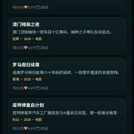
36万
9.7千
1年前
2:14:23
中国香港
澳门赌局之夜
热门
澳门顶级赌场一夜失窃十亿筹码，赌神之子带队反向追击。
犯罪
·
2024
·
电影
35万
9.6千
2年前
2:13:09
意大利
罗马假日续章
热门
经典罗马假日故事六十年后的延续，一段意外重逢的浪漫旅程。
爱情
·
2025
·
电影
35万
9.6千
1年前
1:34:54
美国
底特律重启计划
热门
底特律废弃汽车工厂被改造为AI重启实验室，第一批被试者意识
开始觉醒。
科幻
·
2024
·
电影
35万
9.6千
2年前