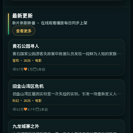
最新更新
新片新剧新番 · 在线观看播放每日同步上架
查看更多
1:53:30
美国
黄石公园寻人
最新
黄石国家公园游客失踪案中救援队员发现一段鲜为人知的家族秘
密。
冒险
·
2025
·
电影
37万
1万
1年前
2:22:39
美国
旧金山湾区危机
最新
旧金山湾区基因实验室一次失控的实验，引发一场重新定义人类
的危机。
科幻
·
2025
·
电影
13万
4.7千
1年前
2:10:26
中国香港
九龙城寨之外
最新