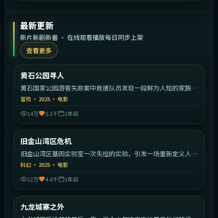
最新更新
新片新剧新番 · 在线观看播放每日同步上架
查看更多
1:37:30
美国
黄石公园寻人
最新
黄石国家公园游客失踪案中救援队员发现一段鲜为人知的家族秘
密。
冒险
·
2025
·
电影
14万
5.1千
1年前
1:40:39
美国
旧金山湾区危机
最新
旧金山湾区基因实验室一次失控的实验，引发一场重新定义人类
的危机。
科幻
·
2025
·
电影
12万
4.6千
1年前
2:18:26
中国香港
九龙城寨之外
最新