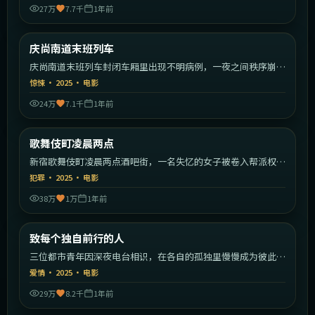
27万
7.7千
1年前
1:58:55
韩国
庆尚南道末班列车
最新
庆尚南道末班列车封闭车厢里出现不明病例，一夜之间秩序崩
塌。
惊悚
·
2025
·
电影
24万
7.1千
1年前
2:19:59
日本
歌舞伎町凌晨两点
最新
新宿歌舞伎町凌晨两点酒吧街，一名失忆的女子被卷入帮派权力
斗争。
犯罪
·
2025
·
电影
38万
1万
1年前
1:40:23
中国大陆
致每个独自前行的人
最新
三位都市青年因深夜电台相识，在各自的孤独里慢慢成为彼此的
灯塔。
爱情
·
2025
·
电影
29万
8.2千
1年前
2:26:22