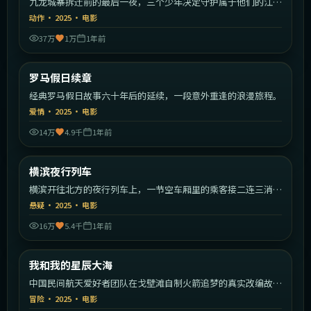
九龙城寨拆迁前的最后一夜，三个少年决定守护属于他们的江
湖。
动作
·
2025
·
电影
37万
1万
1年前
2:03:09
意大利
罗马假日续章
最新
经典罗马假日故事六十年后的延续，一段意外重逢的浪漫旅程。
爱情
·
2025
·
电影
14万
4.9千
1年前
2:14:19
日本
横滨夜行列车
最新
横滨开往北方的夜行列车上，一节空车厢里的乘客接二连三消
失。
悬疑
·
2025
·
电影
16万
5.4千
1年前
2:29:49
中国大陆
我和我的星辰大海
最新
中国民间航天爱好者团队在戈壁滩自制火箭追梦的真实改编故
事。
冒险
·
2025
·
电影