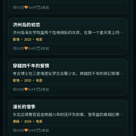
35万
9.6千
2年前
1:43:12
韩国
济州岛的初恋
热门
济州岛海女学院里两个性格相反的女孩，在第一个夏天爱上同一
个少年。
爱情
·
2023
·
电影
35万
9.4千
3年前
1:59:29
中国大陆
穿越四千年的爱情
热门
考古博士在三星堆遗址梦见古蜀少女，跨越四千年的奇幻爱情就
此展开。
爱情
·
2023
·
电影
34万
9.4千
2年前
1:45:21
中国大陆
漫长的雪季
热门
东北边境警官追查跨越六年的连环失踪案，雪夜里的真相比寒冬
更冷。
悬疑
·
2024
·
电影
34万
9.4千
2年前