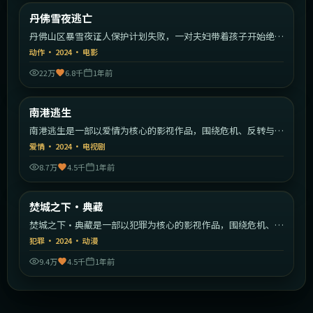
美国
丹佛雪夜逃亡
最新
丹佛山区暴雪夜证人保护计划失败，一对夫妇带着孩子开始绝命
逃亡。
动作
·
2024
·
电影
22万
6.8千
1年前
2:07:10
中国大陆
南港逃生
最新
南港逃生是一部以爱情为核心的影视作品，围绕危机、反转与人
物成长展开，整体节奏紧凑，值得推荐观看。
爱情
·
2024
·
电视剧
8.7万
4.5千
1年前
2:23:05
韩国
焚城之下·典藏
最新
焚城之下·典藏是一部以犯罪为核心的影视作品，围绕危机、反
转与人物成长展开，整体节奏紧凑，值得推荐观看。
犯罪
·
2024
·
动漫
9.4万
4.5千
1年前