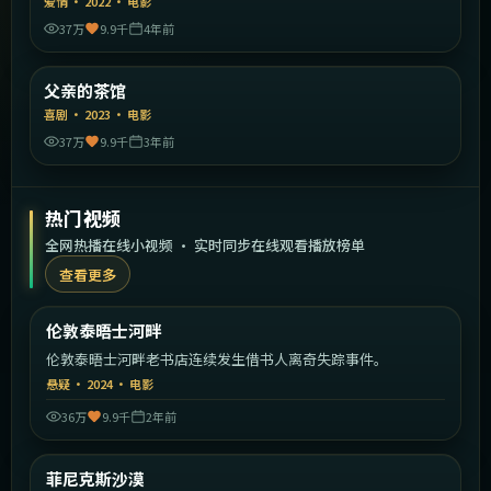
爱情
·
2022
·
电影
37万
9.9千
4年前
2:12:43
中国大陆
父亲的茶馆
精选
喜剧
·
2023
·
电影
37万
9.9千
3年前
热门视频
全网热播在线小视频 · 实时同步在线观看播放榜单
查看更多
2:08:35
英国
伦敦泰晤士河畔
热门
伦敦泰晤士河畔老书店连续发生借书人离奇失踪事件。
悬疑
·
2024
·
电影
36万
9.9千
2年前
1:52:32
美国
菲尼克斯沙漠
热门