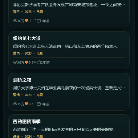
菲尼克斯沙漠考古队意外发现古印第安城邦遗址，一夜之间被陌
生武装包围。
冒险
·
2023
·
电影
36万
9.8千
3年前
1:55:40
美国
纽约第七大道
热门
纽约第七大道上每天清晨同一辆出租车上偶遇的两位陌生人。
爱情
·
2023
·
电影
36万
9.8千
2年前
1:50:11
英国
剑桥之夜
热门
剑桥大学博士夫妇在毕业典礼前夜的一次诚实长谈，重新定义婚
姻。
爱情
·
2023
·
电影
35万
9.7千
3年前
2:03:45
美国
西雅图阴雨季
热门
西雅图连下九十天的阴雨里发生的三宗看似无关的失踪案。
悬疑
·
2024
·
电影