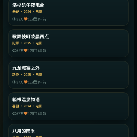
美国
洛杉矶午夜电台
精选
悬疑
·
2024
·
电影
38万
1万
1年前
2:19:59
日本
歌舞伎町凌晨两点
精选
犯罪
·
2025
·
电影
38万
1万
1年前
2:18:26
中国香港
九龙城寨之外
精选
动作
·
2025
·
电影
37万
1万
1年前
1:49:02
日本
箱根温泉物语
精选
喜剧
·
2024
·
电影
37万
1万
1年前
2:29:47
中国大陆
八月的雨季
精选