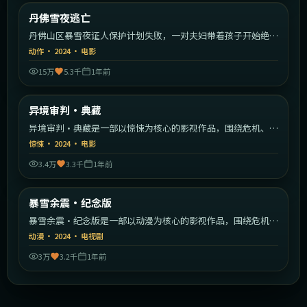
美国
丹佛雪夜逃亡
最新
丹佛山区暴雪夜证人保护计划失败，一对夫妇带着孩子开始绝命
逃亡。
动作
·
2024
·
电影
15万
5.3千
1年前
2:42:59
韩国
异境审判·典藏
最新
异境审判·典藏是一部以惊悚为核心的影视作品，围绕危机、反
转与人物成长展开，整体节奏紧凑，值得推荐观看。
惊悚
·
2024
·
电影
3.4万
3.3千
1年前
1:32:08
中国香港
暴雪余震·纪念版
最新
暴雪余震·纪念版是一部以动漫为核心的影视作品，围绕危机、
反转与人物成长展开，整体节奏紧凑，值得推荐观看。
动漫
·
2024
·
电视剧
3万
3.2千
1年前