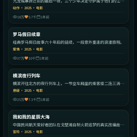
九龙城寨拆迁前的最后一夜，三个少年决定守护属于他们的江
湖。
动作
·
2025
·
电影
18万
5.7千
1年前
1:50:09
意大利
罗马假日续章
最新
经典罗马假日故事六十年后的延续，一段意外重逢的浪漫旅程。
爱情
·
2025
·
电影
37万
10千
1年前
1:33:19
日本
横滨夜行列车
最新
横滨开往北方的夜行列车上，一节空车厢里的乘客接二连三消
失。
悬疑
·
2025
·
电影
25万
7.3千
1年前
2:03:49
中国大陆
我和我的星辰大海
最新
中国民间航天爱好者团队在戈壁滩自制火箭追梦的真实改编故
事。
冒险
·
2025
·
电影