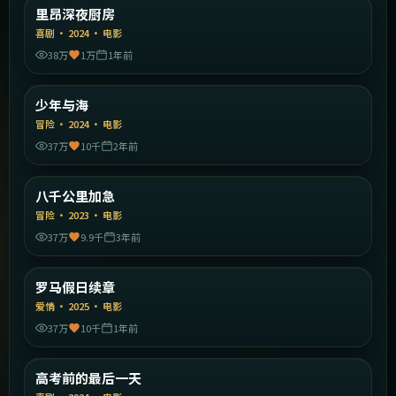
法国
里昂深夜厨房
精选
喜剧
·
2024
·
电影
38万
1万
1年前
2:05:27
中国大陆
少年与海
精选
冒险
·
2024
·
电影
37万
10千
2年前
2:29:57
中国大陆
八千公里加急
精选
冒险
·
2023
·
电影
37万
9.9千
3年前
1:50:09
意大利
罗马假日续章
精选
爱情
·
2025
·
电影
37万
10千
1年前
2:24:13
中国大陆
高考前的最后一天
精选