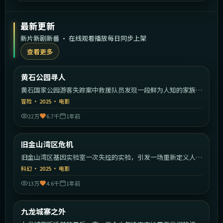
最新更新
新片新剧新番 · 在线观看播放每日同步上架
查看更多
1:44:30
美国
黄石公园寻人
最新
黄石国家公园游客失踪案中救援队员发现一段鲜为人知的家族秘
密。
冒险
·
2025
·
电影
22万
6.7千
1年前
1:44:39
美国
旧金山湾区危机
最新
旧金山湾区基因实验室一次失控的实验，引发一场重新定义人类
的危机。
科幻
·
2025
·
电影
13万
4.6千
1年前
2:26:26
中国香港
九龙城寨之外
最新