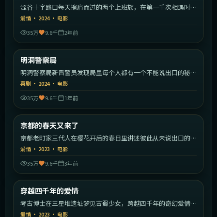
涩谷十字路口每天擦肩而过的两个上班族，在第一千次相遇时终
于停下。
爱情
·
2024
·
电影
35万
9.6千
2年前
1:32:11
韩国
明洞警察局
热门
明洞警察局新晋警员发现局里每个人都有一个不能说出口的秘
密。
喜剧
·
2024
·
电影
35万
9.6千
1年前
1:36:43
日本
京都的春天又来了
热门
京都老町家三代人在樱花开后的春日里讲述彼此从未说出口的
事。
爱情
·
2023
·
电影
35万
9.6千
3年前
2:30:29
中国大陆
穿越四千年的爱情
热门
考古博士在三星堆遗址梦见古蜀少女，跨越四千年的奇幻爱情就
此展开。
爱情
·
2023
·
电影