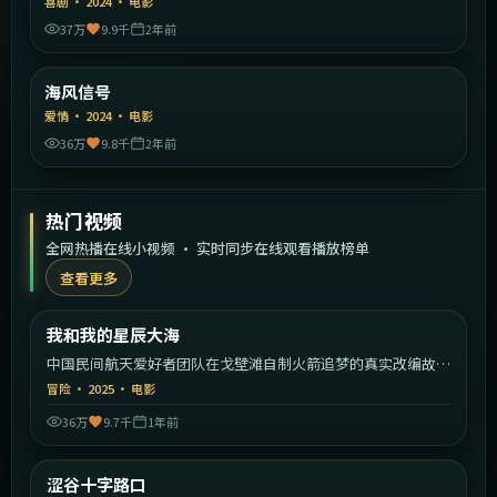
喜剧
·
2024
·
电影
37万
9.9千
2年前
1:55:44
中国大陆
海风信号
精选
爱情
·
2024
·
电影
36万
9.8千
2年前
热门视频
全网热播在线小视频 · 实时同步在线观看播放榜单
查看更多
2:03:49
中国大陆
我和我的星辰大海
热门
中国民间航天爱好者团队在戈壁滩自制火箭追梦的真实改编故
事。
冒险
·
2025
·
电影
36万
9.7千
1年前
2:18:34
日本
涩谷十字路口
热门