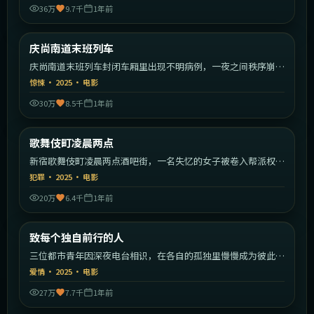
36万
9.7千
1年前
1:56:55
韩国
庆尚南道末班列车
最新
庆尚南道末班列车封闭车厢里出现不明病例，一夜之间秩序崩
塌。
惊悚
·
2025
·
电影
30万
8.5千
1年前
2:11:59
日本
歌舞伎町凌晨两点
最新
新宿歌舞伎町凌晨两点酒吧街，一名失忆的女子被卷入帮派权力
斗争。
犯罪
·
2025
·
电影
20万
6.4千
1年前
1:41:23
中国大陆
致每个独自前行的人
最新
三位都市青年因深夜电台相识，在各自的孤独里慢慢成为彼此的
灯塔。
爱情
·
2025
·
电影
27万
7.7千
1年前
2:04:22