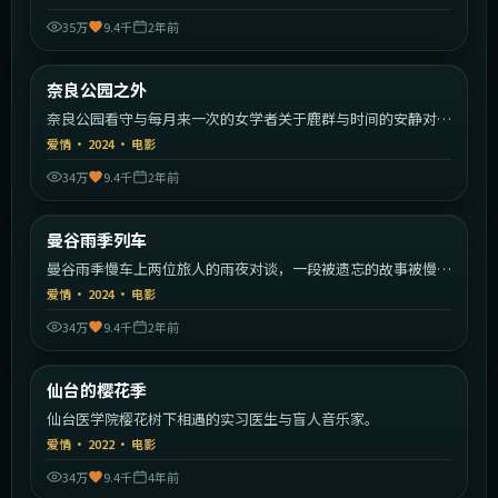
35万
9.4千
2年前
1:59:16
日本
奈良公园之外
热门
奈良公园看守与每月来一次的女学者关于鹿群与时间的安静对
话。
爱情
·
2024
·
电影
34万
9.4千
2年前
1:39:07
泰国
曼谷雨季列车
热门
曼谷雨季慢车上两位旅人的雨夜对谈，一段被遗忘的故事被慢慢
唤起。
爱情
·
2024
·
电影
34万
9.4千
2年前
1:32:34
日本
仙台的樱花季
热门
仙台医学院樱花树下相遇的实习医生与盲人音乐家。
爱情
·
2022
·
电影
34万
9.4千
4年前