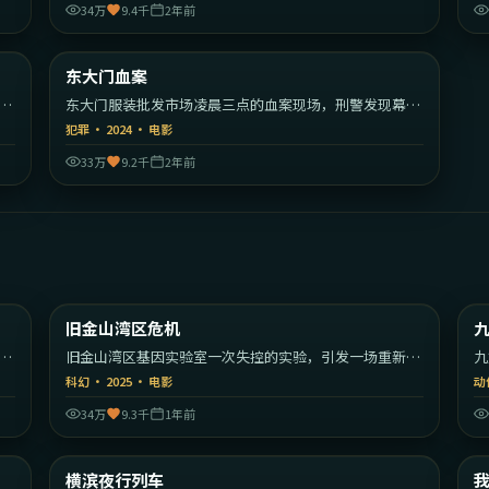
34万
9.4千
2年前
40
2:33:38
美国
韩国
东大门血案
热门
生
东大门服装批发市场凌晨三点的血案现场，刑警发现幕后
是更大的黑色产业。
犯罪
·
2024
·
电影
33万
9.2千
2年前
30
1:55:39
美国
美国
旧金山湾区危机
最新
的
旧金山湾区基因实验室一次失控的实验，引发一场重新定
九
义人类的危机。
的
科幻
·
2025
·
电影
动
34万
9.3千
1年前
09
2:06:19
大利
日本
横滨夜行列车
最新