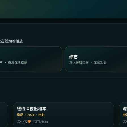
达在线观看播放
综艺
片 · 高清在线播放
真人秀脱口秀 · 在线观看
21
2:20:02
国
美国
纽约深夜出租车
精选
悬疑
·
2024
·
电影
犯
37万
1万
2年前
39
2:13:11