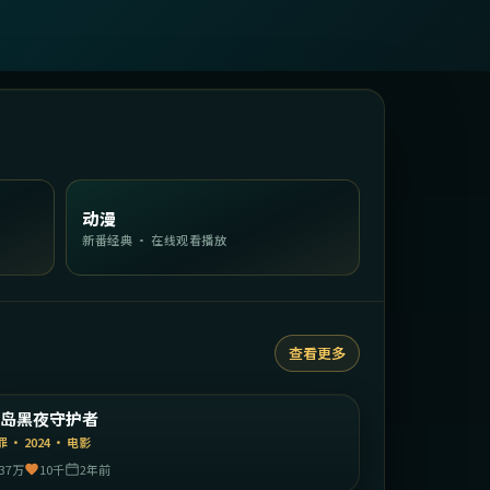
动漫
新番经典 · 在线观看播放
查看更多
2:08:02
中国香港
港岛黑夜守护者
精选
罪
·
2024
·
电影
37万
10千
2年前
1:46:22