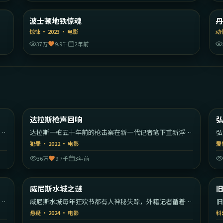
陆
美国
波士顿地铁惊魂
精选
惊悚
·
2023
·
电影
动
37万
9.9千
2年前
43
1:35:25
英国
美国
达拉斯枪声回响
热门
议
达拉斯一桩五十年前的枪击案在新一代记者笔下重新浮现
弘
真相。
片
犯罪
·
2022
·
电影
爱
36万
9.7千
3年前
30
1:59:16
美国
意大利
威尼斯水城之谜
热门
的
威尼斯水城每年狂欢节都有人神秘失踪，外籍记者循着线
旧
索深入运河。
义
悬疑
·
2024
·
电影
科