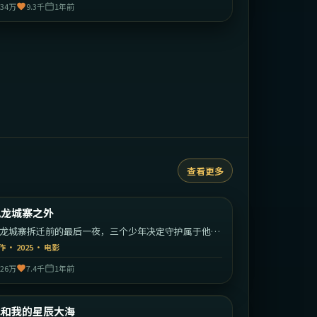
34万
9.3千
1年前
查看更多
2:25:26
中国香港
九龙城寨之外
最新
龙城寨拆迁前的最后一夜，三个少年决定守护属于他们
江湖。
作
·
2025
·
电影
26万
7.4千
1年前
1:54:49
中国大陆
我和我的星辰大海
最新