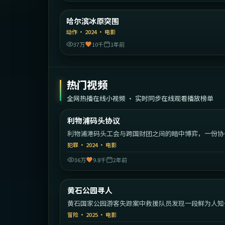
中国大
哈尔滨冰原突围
精选
动作
·
2024
·
电影
37万
10千
1年前
热门视频
全网热播在线小视频 · 实时同步在线观看播放榜单
1:55:
利物浦码头协议
热门
利物浦港码头工会与跨国财团之间的暗中博弈，一份协
引爆全城。
犯罪
·
2024
·
电影
36万
9.8千
2年前
2:22:
黄石公园寻人
热门
黄石国家公园游客失踪案中救援队员发现一段鲜为人知
家族秘密。
冒险
·
2025
·
电影