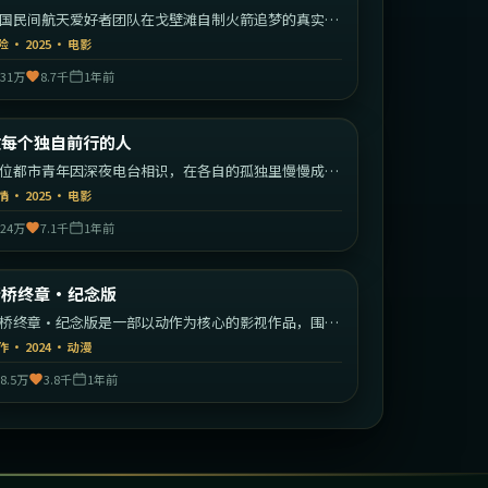
国民间航天爱好者团队在戈壁滩自制火箭追梦的真实改
故事。
险
·
2025
·
电影
31万
8.7千
1年前
1:56:23
中国大陆
致每个独自前行的人
最新
位都市青年因深夜电台相识，在各自的孤独里慢慢成为
此的灯塔。
情
·
2025
·
电影
24万
7.1千
1年前
1:36:01
中国大陆
断桥终章·纪念版
最新
桥终章·纪念版是一部以动作为核心的影视作品，围绕
机、反转与人物成长展开，整体节奏紧凑，值得推荐观
作
·
2024
·
动漫
。
8.5万
3.8千
1年前