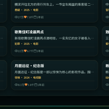
漫
横滨开往北方的夜行列车上，一节空车厢里的乘客接二连
中
三消失。
编
悬疑
·
2025
·
电影
冒
27万
7.8千
1年前
55
1:43:59
韩国
日本
歌舞伎町凌晨两点
最新
秩
新宿歌舞伎町凌晨两点酒吧街，一名失忆的女子被卷入帮
三
派权力斗争。
彼
犯罪
·
2025
·
电影
爱
22万
6.7千
1年前
22
1:34:02
美国
日本
月面远征·纪念版
最新
开
月面远征·纪念版是一部以惊悚为核心的影视作品，围绕
断
危机、反转与人物成长展开，整体节奏紧凑，值得推荐观
危
惊悚
·
2024
·
电视剧
动
看。
看
8.3万
3.8千
1年前