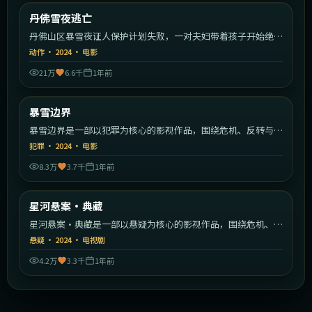
美国
丹佛雪夜逃亡
最新
丹佛山区暴雪夜证人保护计划失败，一对夫妇带着孩子开始绝命
逃亡。
动作
·
2024
·
电影
21万
6.6千
1年前
1:57:03
英国
暴雪边界
最新
暴雪边界是一部以犯罪为核心的影视作品，围绕危机、反转与人
物成长展开，整体节奏紧凑，值得推荐观看。
犯罪
·
2024
·
电影
8.3万
3.7千
1年前
2:23:59
英国
星河悬案·典藏
最新
星河悬案·典藏是一部以悬疑为核心的影视作品，围绕危机、反
转与人物成长展开，整体节奏紧凑，值得推荐观看。
悬疑
·
2024
·
电视剧
4.2万
3.3千
1年前