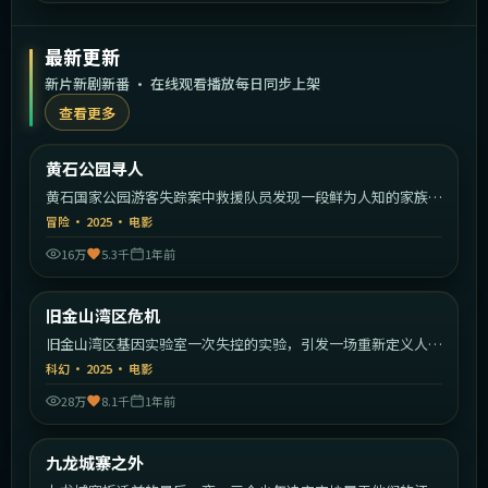
最新更新
新片新剧新番 · 在线观看播放每日同步上架
查看更多
2:06:30
美国
黄石公园寻人
最新
黄石国家公园游客失踪案中救援队员发现一段鲜为人知的家族秘
密。
冒险
·
2025
·
电影
16万
5.3千
1年前
1:31:39
美国
旧金山湾区危机
最新
旧金山湾区基因实验室一次失控的实验，引发一场重新定义人类
的危机。
科幻
·
2025
·
电影
28万
8.1千
1年前
1:56:26
中国香港
九龙城寨之外
最新