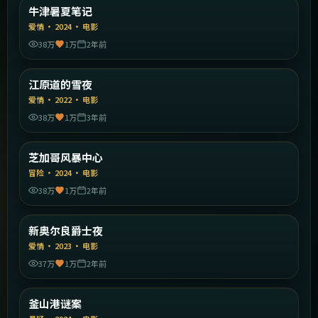
英国
牛津暑夏笔记
精选
爱情
·
2024
·
电影
38万
1万
2年前
1:44:59
韩国
江原道的雪夜
精选
爱情
·
2022
·
电影
38万
1万
3年前
1:50:18
美国
芝加哥风暴中心
精选
冒险
·
2024
·
电影
38万
1万
2年前
2:21:30
美国
新奥尔良爵士夜
精选
爱情
·
2023
·
电影
37万
1万
2年前
1:44:38
韩国
釜山港谜案
精选