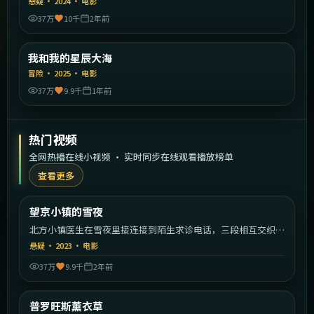
悬疑
·
2024
·
电影
37万
10千
2年前
2:09:49
中国大陆
我和我的星辰大海
精选
冒险
·
2025
·
电影
37万
9.9千
1年前
热门视频
全网热播在线小视频 · 实时同步在线观看播放榜单
查看更多
2:04:32
中国大陆
望京小镇的雪夜
热门
北方小镇医生在雪夜里接连接到陌生求诊电话，三段相互交织的
案情逐渐拼出惊人真相。
悬疑
·
2023
·
电影
37万
9.9千
2年前
2:14:31
法国
普罗旺斯薰衣草
热门