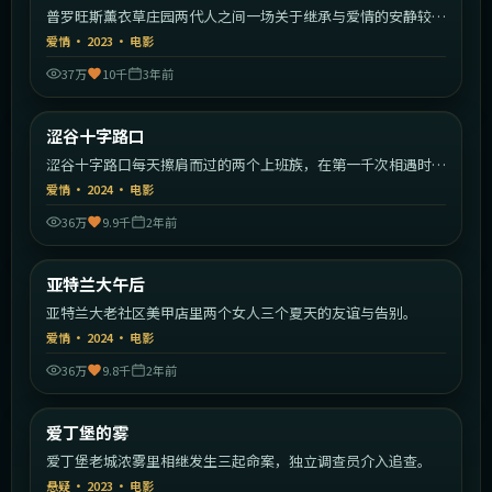
普罗旺斯薰衣草庄园两代人之间一场关于继承与爱情的安静较
量。
爱情
·
2023
·
电影
37万
10千
3年前
1:50:34
日本
涩谷十字路口
热门
涩谷十字路口每天擦肩而过的两个上班族，在第一千次相遇时终
于停下。
爱情
·
2024
·
电影
36万
9.9千
2年前
2:19:52
美国
亚特兰大午后
热门
亚特兰大老社区美甲店里两个女人三个夏天的友谊与告别。
爱情
·
2024
·
电影
36万
9.8千
2年前
1:33:50
英国
爱丁堡的雾
热门
爱丁堡老城浓雾里相继发生三起命案，独立调查员介入追查。
悬疑
·
2023
·
电影