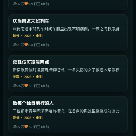
37万
9.9千
1年前
1:40:55
韩国
庆尚南道末班列车
最新
庆尚南道末班列车封闭车厢里出现不明病例，一夜之间秩序崩
塌。
惊悚
·
2025
·
电影
21万
6.4千
1年前
2:00:59
日本
歌舞伎町凌晨两点
最新
新宿歌舞伎町凌晨两点酒吧街，一名失忆的女子被卷入帮派权力
斗争。
犯罪
·
2025
·
电影
24万
7.1千
1年前
2:07:23
中国大陆
致每个独自前行的人
最新
三位都市青年因深夜电台相识，在各自的孤独里慢慢成为彼此的
灯塔。
爱情
·
2025
·
电影
27万
7.7千
1年前
2:15:22