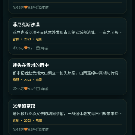
36万
9.8千
2年前
1:58:32
美国
菲尼克斯沙漠
热门
菲尼克斯沙漠考古队意外发现古印第安城邦遗址，一夜之间被陌
生武装包围。
冒险
·
2023
·
电影
36万
9.7千
3年前
1:53:26
中国大陆
迷失在贵州的雨中
热门
都市记者赴贵州大山调查一桩失踪案，山雨连绵中真相与传说渐
渐重合。
悬疑
·
2023
·
电影
35万
9.6千
3年前
1:42:43
中国大陆
父亲的茶馆
热门
退休教师继承父亲的胡同茶馆，一群退休老友每日相聚带来啼笑
皆非的故事。
喜剧
·
2023
·
电影
35万
9.6千
3年前