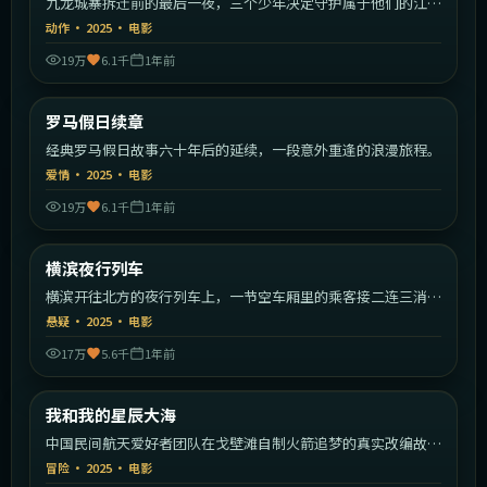
九龙城寨拆迁前的最后一夜，三个少年决定守护属于他们的江
湖。
动作
·
2025
·
电影
19万
6.1千
1年前
1:42:09
意大利
罗马假日续章
最新
经典罗马假日故事六十年后的延续，一段意外重逢的浪漫旅程。
爱情
·
2025
·
电影
19万
6.1千
1年前
1:56:19
日本
横滨夜行列车
最新
横滨开往北方的夜行列车上，一节空车厢里的乘客接二连三消
失。
悬疑
·
2025
·
电影
17万
5.6千
1年前
2:09:49
中国大陆
我和我的星辰大海
最新
中国民间航天爱好者团队在戈壁滩自制火箭追梦的真实改编故
事。
冒险
·
2025
·
电影