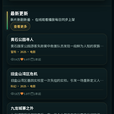
最新更新
新片新剧新番 · 在线观看播放每日同步上架
查看更多
2:04:30
美国
黄石公园寻人
最新
黄石国家公园游客失踪案中救援队员发现一段鲜为人知的家族秘
密。
冒险
·
2025
·
电影
34万
9.4千
1年前
1:50:39
美国
旧金山湾区危机
最新
旧金山湾区基因实验室一次失控的实验，引发一场重新定义人类
的危机。
科幻
·
2025
·
电影
18万
5.8千
1年前
2:25:26
中国香港
九龙城寨之外
最新