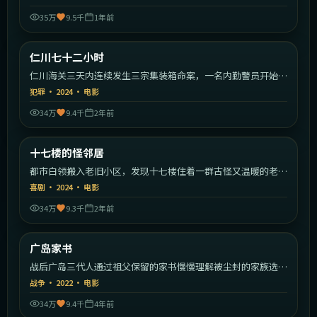
35万
9.5千
1年前
1:53:21
韩国
仁川七十二小时
热门
仁川海关三天内连续发生三宗集装箱命案，一名内勤警员开始反
向追查。
犯罪
·
2024
·
电影
34万
9.4千
2年前
1:55:29
中国大陆
十七楼的怪邻居
热门
都市白领搬入老旧小区，发现十七楼住着一群古怪又温暖的老北
漂邻居。
喜剧
·
2024
·
电影
34万
9.3千
2年前
1:36:21
日本
广岛家书
热门
战后广岛三代人通过祖父保留的家书慢慢理解被尘封的家族选
择。
战争
·
2022
·
电影
34万
9.4千
4年前