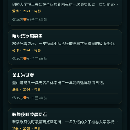
剑桥大学博士夫妇在毕业典礼前夜的一次诚实长谈，重新定义婚
姻。
爱情
·
2023
·
电影
36万
9.7千
3年前
1:59:39
中国大陆
哈尔滨冰原突围
热门
寒冬冰雪边境，一支特战小队执行掩护科学家撤离的极限任务。
动作
·
2024
·
电影
35万
9.5千
1年前
2:23:38
韩国
釜山港谜案
热门
釜山港码头一具无名尸体牵出三十年前的远洋航海日记。
悬疑
·
2024
·
电影
35万
9.5千
2年前
2:07:59
日本
歌舞伎町凌晨两点
热门
新宿歌舞伎町凌晨两点酒吧街，一名失忆的女子被卷入帮派权力
斗争。
犯罪
·
2025
·
电影