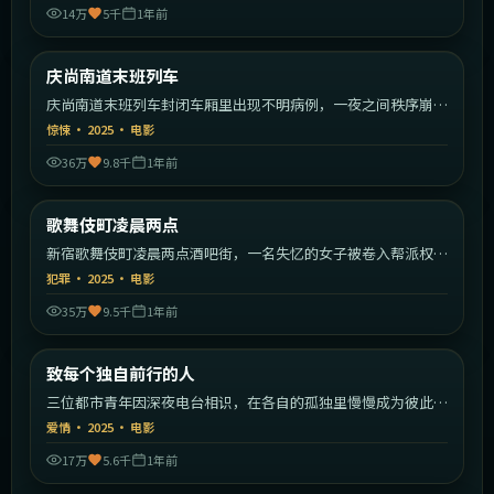
14万
5千
1年前
2:08:55
韩国
庆尚南道末班列车
最新
庆尚南道末班列车封闭车厢里出现不明病例，一夜之间秩序崩
塌。
惊悚
·
2025
·
电影
36万
9.8千
1年前
2:07:59
日本
歌舞伎町凌晨两点
最新
新宿歌舞伎町凌晨两点酒吧街，一名失忆的女子被卷入帮派权力
斗争。
犯罪
·
2025
·
电影
35万
9.5千
1年前
2:27:23
中国大陆
致每个独自前行的人
最新
三位都市青年因深夜电台相识，在各自的孤独里慢慢成为彼此的
灯塔。
爱情
·
2025
·
电影
17万
5.6千
1年前
1:47:22