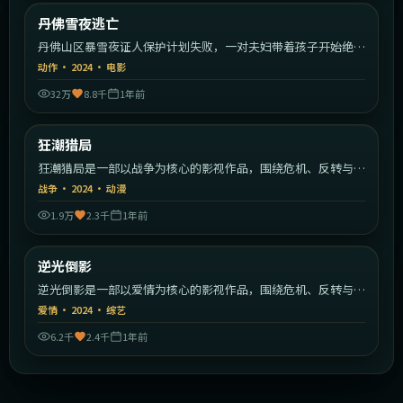
美国
丹佛雪夜逃亡
最新
丹佛山区暴雪夜证人保护计划失败，一对夫妇带着孩子开始绝命
逃亡。
动作
·
2024
·
电影
32万
8.8千
1年前
1:52:29
美国
狂潮猎局
最新
狂潮猎局是一部以战争为核心的影视作品，围绕危机、反转与人
物成长展开，整体节奏紧凑，值得推荐观看。
战争
·
2024
·
动漫
1.9万
2.3千
1年前
1:59:02
中国香港
逆光倒影
最新
逆光倒影是一部以爱情为核心的影视作品，围绕危机、反转与人
物成长展开，整体节奏紧凑，值得推荐观看。
爱情
·
2024
·
综艺
6.2千
2.4千
1年前