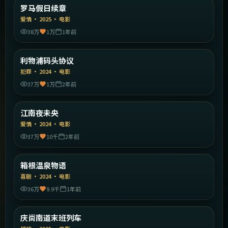
意大利
罗马假日续章
精选
爱情
·
2025
·
电影
38万
1万
1年前
1:39:43
英国
利物浦码头协议
精选
犯罪
·
2024
·
电影
37万
1万
2年前
2:04:24
韩国
江南夜未央
精选
爱情
·
2024
·
电影
37万
10千
2年前
2:23:02
日本
箱根温泉物语
精选
喜剧
·
2024
·
电影
36万
9.9千
1年前
2:08:55
韩国
庆尚南道末班列车
精选