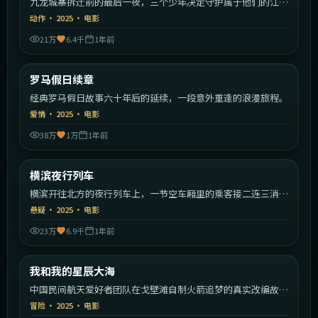
九龙城寨拆迁前的最后一夜，三个少年决定守护属于他们的江
湖。
动作
·
2025
·
电影
21万
6.4千
1年前
1:42:09
意大利
罗马假日续章
最新
经典罗马假日故事六十年后的延续，一段意外重逢的浪漫旅程。
爱情
·
2025
·
电影
38万
1万
1年前
2:13:19
日本
横滨夜行列车
最新
横滨开往北方的夜行列车上，一节空车厢里的乘客接二连三消
失。
悬疑
·
2025
·
电影
23万
6.9千
1年前
1:48:49
中国大陆
我和我的星辰大海
最新
中国民间航天爱好者团队在戈壁滩自制火箭追梦的真实改编故
事。
冒险
·
2025
·
电影